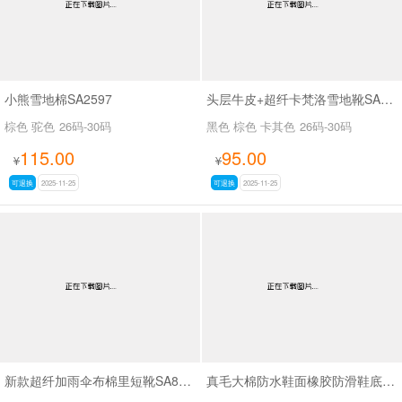
小熊雪地棉SA2597
头层牛皮+超纤卡梵洛雪地靴SA8016
棕色 驼色
26码-30码
黑色 棕色 卡其色
26码-30码
115.00
95.00
¥
¥
可退换
2025-11-25
可退换
2025-11-25
新款超纤加雨伞布棉里短靴SA8660
真毛大棉防水鞋面橡胶防滑鞋底马丁靴SA111