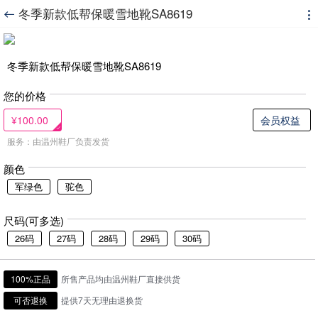
冬季新款低帮保暖雪地靴SA8619


冬季新款低帮保暖雪地靴SA8619
您的价格
¥100.00
会员权益
服务：由温州鞋厂负责发货
颜色
军绿色
驼色
尺码(可多选)
26码
27码
28码
29码
30码
100%正品
所售产品均由温州鞋厂直接供货
可否退换
提供7天无理由退换货