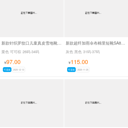
新款针织罗纹口儿童真皮雪地靴SA1301
新款超纤加雨伞布棉里短靴SA8660
栗色 可可棕
26码-34码
灰色 黑色
31码-37码
97.00
115.00
¥
¥
可退换
2025-12-13
可退换
2025-11-25