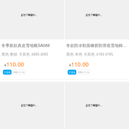
冬季新款真皮雪地靴SA088
冬款防水鞋面橡胶防滑底雪地棉SA111
黑色 豹纹 卡其色
26码-30码
黑色 米色 卡其色
31码-37码
110.00
110.00
¥
¥
可退换
2025-11-14
可退换
2025-11-14