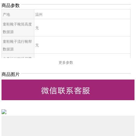
商品参数
产地
温州
童鞋靴子靴筒高度
无
数据源
童鞋靴子流行靴帮
无
数据源
儿童运动鞋适用季
无
更多参数
节
商品图片
童鞋帮面材质数据
无
源
儿童配皮材质数据
无
源
童鞋靴子里料材质
无
数据源
儿童鞋底材质数据
无
源