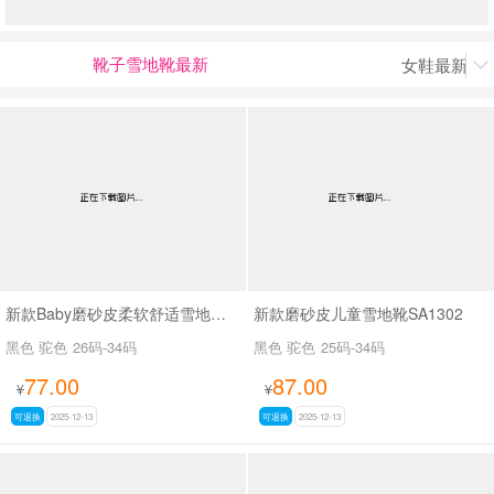
靴子雪地靴最新
女鞋最新上

男最新上架
返回首页
新款Baby磨砂皮柔软舒适雪地靴SA9128
新款磨砂皮儿童雪地靴SA1302
黑色 驼色
26码-34码
黑色 驼色
25码-34码
77.00
87.00
¥
¥
可退换
2025-12-13
可退换
2025-12-13