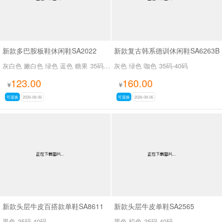
新款多巴胺板鞋休闲鞋SA2022
新款复古韩系德训休闲鞋SA6263B
灰白色 嫩白色 绿色 蓝色 糖果
35码-39码
灰色 绿色 咖色
35码-40码
123.00
160.00
¥
¥
可退换
2026-08-06
可退换
2026-08-06
新款头层牛皮百搭款单鞋SA8611
新款头层牛皮单鞋SA2565
黑色
35码-40码
黑色 棕色
35码-40码