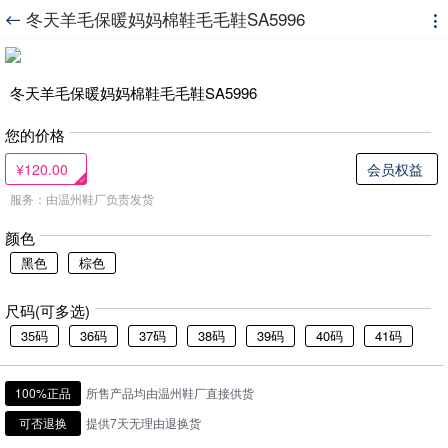
冬天羊毛保暖妈妈棉鞋毛毛鞋SA5996


冬天羊毛保暖妈妈棉鞋毛毛鞋SA5996
您的价格
¥120.00
会员权益
服务：由温州鞋厂负责发货
颜色
黑色
棕色
尺码(可多选)
35码
36码
37码
38码
39码
40码
41码
100%正品
所售产品均由温州鞋厂直接供货
可否退换
提供7天无理由退换货