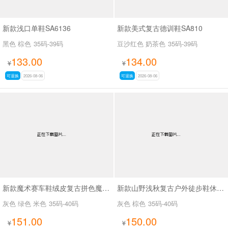
新款浅口单鞋SA6136
新款美式复古德训鞋SA810
黑色 棕色
35码-39码
豆沙红色 奶茶色
35码-39码
133.00
134.00
¥
¥
可退换
2026-08-06
可退换
2026-08-06
新款魔术赛车鞋绒皮复古拼色魔术贴德训休闲鞋SA8040
新款山野浅秋复古户外徒步鞋休闲鞋SA37028
灰色 绿色 米色
35码-40码
灰色 棕色
35码-40码
151.00
150.00
¥
¥