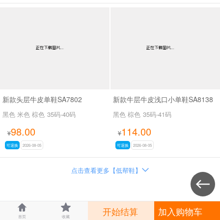
新款头层牛皮单鞋SA7802
新款牛层牛皮浅口小单鞋SA8138
黑色 米色 棕色
35码-40码
黑色 棕色
35码-41码
98.00
114.00
¥
¥
可退换
2026-08-05
可退换
2026-08-05
点击查看更多【低帮鞋】




开始结算
加入购物车
首页
收藏