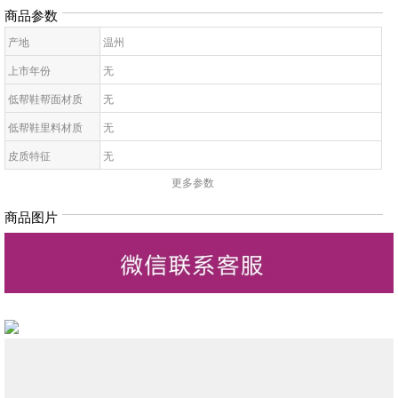
商品参数
产地
温州
上市年份
无
低帮鞋帮面材质
无
低帮鞋里料材质
无
皮质特征
无
更多参数
低帮鞋鞋底材质
无
低帮鞋开口深度
无
商品图片
低帮鞋头款式
无
鞋鞋跟高
无
低帮鞋跟款式
无
低帮鞋闭合方式
无
低帮鞋适用对象
无