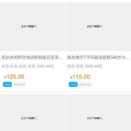
新款休闲阿甘德训鞋韩版百搭系带薄底休闲鞋SA1883
新款镂空T字玛丽珍跟鞋SA2519-65
灰色 红色 绿色 米色
35码-40码
黑色 棕色
35码-40码
125.00
115.00
¥
¥
可退换
2026-08-05
可退换
2026-08-05