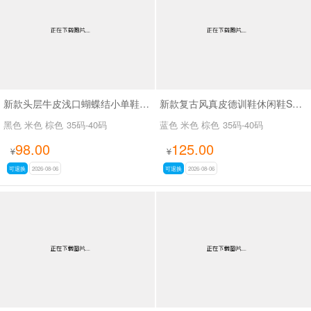
新款头层牛皮浅口蝴蝶结小单鞋SA7801
新款复古风真皮德训鞋休闲鞋SA2696
黑色 米色 棕色
35码-40码
蓝色 米色 棕色
35码-40码
98.00
125.00
¥
¥
可退换
2026-08-06
可退换
2026-08-06