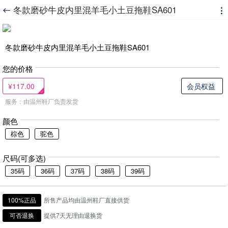
冬款磨砂牛皮内里混羊毛小土豆拖鞋SA601


冬款磨砂牛皮内里混羊毛小土豆拖鞋SA601
您的价格
¥117.00
会员权益
服务：由温州鞋厂负责发货
颜色
棕色
驼色
尺码(可多选)
35码
36码
37码
38码
39码
100%正品
所售产品均由温州鞋厂直接供货
可否退换
提供7天无理由退换货