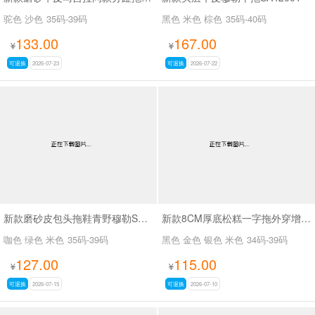
驼色 沙色
35码-39码
黑色 米色 棕色
35码-40码
133.00
167.00
¥
¥
可退换
2026-07-23
可退换
2026-07-22
新款磨砂皮包头拖鞋青野穆勒SA7129
新款8CM厚底松糕一字拖外穿增高沙滩拖鞋SA2670
咖色 绿色 米色
35码-39码
黑色 金色 银色 米色
34码-39码
127.00
115.00
¥
¥
可退换
2026-07-15
可退换
2026-07-10