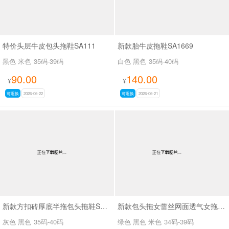
特价头层牛皮包头拖鞋SA111
新款胎牛皮拖鞋SA1669
黑色 米色
35码-39码
白色 黑色
35码-40码
90.00
140.00
¥
¥
可退换
2026-06-22
可退换
2026-06-21
新款方扣砖厚底半拖包头拖鞋SA6113
新款包头拖女蕾丝网面透气女拖鞋SA298-11
灰色 黑色
35码-40码
绿色 黑色 米色
34码-39码