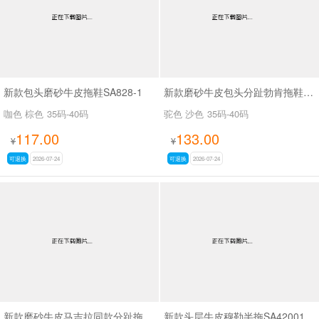
新款包头磨砂牛皮拖鞋SA828-1
新款磨砂牛皮包头分趾勃肯拖鞋SA7130
咖色 棕色
35码-40码
驼色 沙色
35码-40码
117.00
133.00
¥
¥
可退换
2026-07-24
可退换
2026-07-24
新款磨砂牛皮马吉拉同款分趾拖鞋SA7130
新款头层牛皮穆勒半拖SA42001