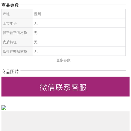
商品参数
产地
温州
上市年份
无
低帮鞋帮面材质
无
皮质特征
无
低帮鞋鞋底材质
无
更多参数
女拖鞋款式
无
鞋鞋跟高
无
商品图片
低帮鞋跟款式
无
低帮鞋图案
无
低帮鞋适用对象
无
女凉鞋适合场合
无