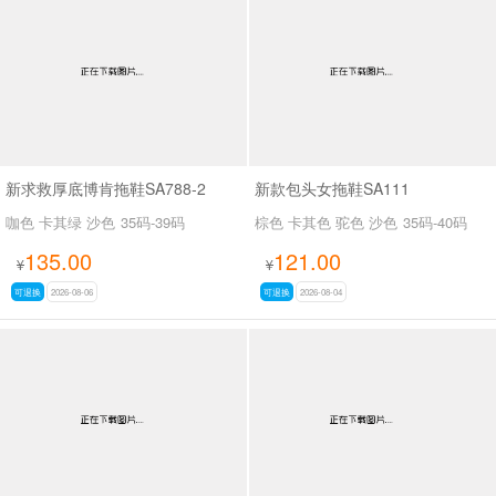
男最新上架
返回首页
新求救厚底博肯拖鞋SA788-2
新款包头女拖鞋SA111
咖色 卡其绿 沙色
35码-39码
棕色 卡其色 驼色 沙色
35码-40码
135.00
121.00
¥
¥
可退换
2026-08-06
可退换
2026-08-04