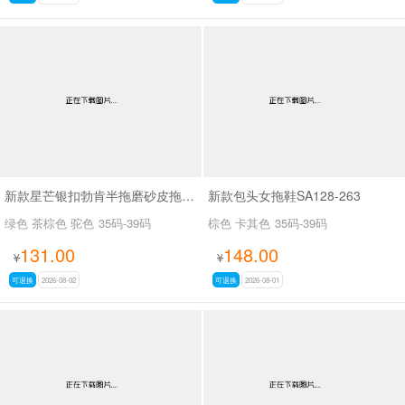
新款星芒银扣勃肯半拖磨砂皮拖鞋SA27109
新款包头女拖鞋SA128-263
绿色 茶棕色 驼色
35码-39码
棕色 卡其色
35码-39码
131.00
148.00
¥
¥
可退换
2026-08-02
可退换
2026-08-01