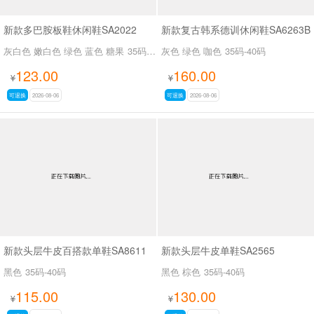
新款多巴胺板鞋休闲鞋SA2022
新款复古韩系德训休闲鞋SA6263B
灰白色 嫩白色 绿色 蓝色 糖果
35码-39码
灰色 绿色 咖色
35码-40码
123.00
160.00
¥
¥
可退换
2026-08-06
可退换
2026-08-06
新款头层牛皮百搭款单鞋SA8611
新款头层牛皮单鞋SA2565
黑色
35码-40码
黑色 棕色
35码-40码
115.00
130.00
¥
¥