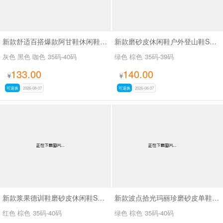
新款舒适百搭爆款阿甘鞋休闲鞋SA6876
新款磨砂皮休闲鞋户外登山鞋SA5122
灰色 黑色 咖色
35码-40码
绿色 棕色
35码-39码
133.00
140.00
¥
¥
可退换
2026-08-07
可退换
2026-08-07
新款浆果德训鞋磨砂皮休闲鞋SA3706
新款波点拾光玛丽珍磨砂皮单鞋SA3066-3
红色 棕色
35码-40码
绿色 棕色
35码-40码