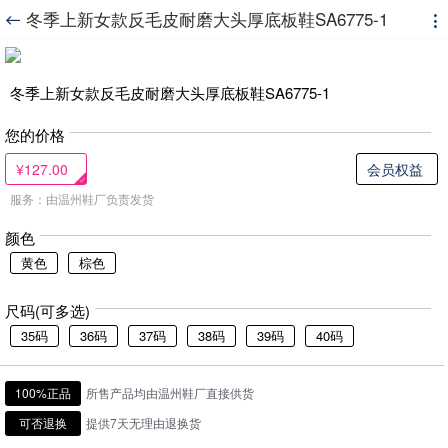
冬季上新女款反毛皮耐磨大头厚底板鞋SA6775-1


冬季上新女款反毛皮耐磨大头厚底板鞋SA6775-1
您的价格
¥127.00
会员权益
服务：由温州鞋厂负责发货
颜色
黄色
棕色
尺码(可多选)
35码
36码
37码
38码
39码
40码
100%正品
所售产品均由温州鞋厂直接供货
可否退换
提供7天无理由退换货