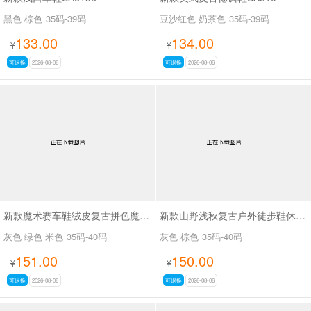
黑色 棕色
35码-39码
豆沙红色 奶茶色
35码-39码
133.00
134.00
¥
¥
可退换
2026-08-06
可退换
2026-08-06
新款魔术赛车鞋绒皮复古拼色魔术贴德训休闲鞋SA8040
新款山野浅秋复古户外徒步鞋休闲鞋SA37028
灰色 绿色 米色
35码-40码
灰色 棕色
35码-40码
151.00
150.00
¥
¥
可退换
2026-08-06
可退换
2026-08-06