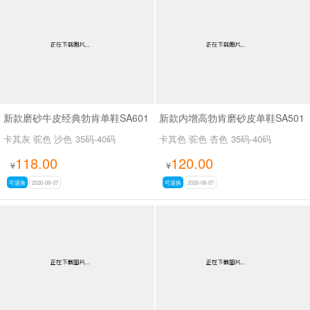
男最新上架
返回首页
新款磨砂牛皮经典勃肯单鞋SA601
新款内增高勃肯磨砂皮单鞋SA501
卡其灰 驼色 沙色
35码-40码
卡其色 驼色 杏色
35码-40码
118.00
120.00
¥
¥
可退换
2026-08-07
可退换
2026-08-07