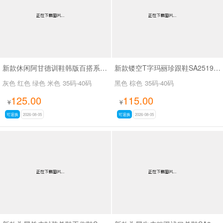
新款休闲阿甘德训鞋韩版百搭系带薄底休闲鞋SA1883
新款镂空T字玛丽珍跟鞋SA2519-65
灰色 红色 绿色 米色
35码-40码
黑色 棕色
35码-40码
125.00
115.00
¥
¥
可退换
2026-08-05
可退换
2026-08-05