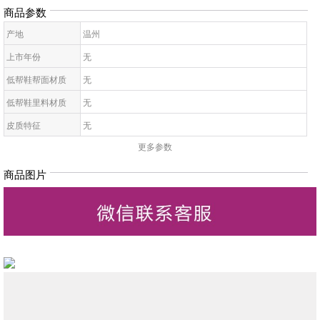
商品参数
产地
温州
上市年份
无
低帮鞋帮面材质
无
低帮鞋里料材质
无
皮质特征
无
更多参数
低帮鞋鞋底材质
无
低帮鞋开口深度
无
商品图片
低帮鞋头款式
无
鞋鞋跟高
无
低帮鞋跟款式
无
低帮鞋闭合方式
无
低帮鞋适用对象
无