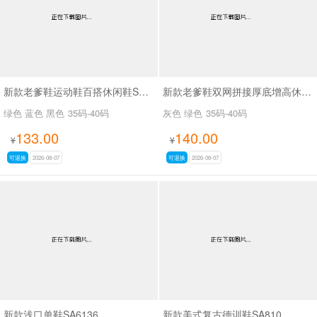
新款老爹鞋运动鞋百搭休闲鞋SA26775
新款老爹鞋双网拼接厚底增高休闲鞋SA9325
绿色 蓝色 黑色
35码-40码
灰色 绿色
35码-40码
133.00
140.00
¥
¥
可退换
2026-08-07
可退换
2026-08-07
新款浅口单鞋SA6136
新款美式复古德训鞋SA810