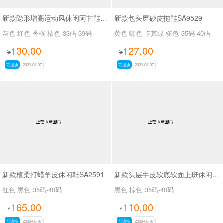
新款隐形增高运动风休闲阿甘鞋SA54133
新款包头磨砂皮拖鞋SA9529
灰色 红色 香槟 桔色
33码-39码
黄色 咖色 卡其绿 驼色
35码-40码
130.00
127.00
¥
¥
可退换
2026-08-07
可退换
2026-08-07
新款植柔打蜡羊皮休闲鞋SA2591
新款头层牛皮软底软面上班休闲百搭女鞋SA3089
红色 黑色
35码-40码
黑色 棕色
35码-40码
165.00
110.00
¥
¥
可退换
2026-08-07
可退换
2026-08-07