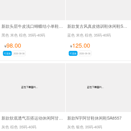
新款头层牛皮浅口蝴蝶结小单鞋SA7801
新款复古风真皮德训鞋休闲鞋SA2696
黑色 米色 棕色
35码-40码
蓝色 米色 棕色
35码-40码
98.00
125.00
¥
¥
可退换
2026-08-06
可退换
2026-08-06
新款软底透气百搭运动休闲阿甘鞋SA2697
新款N字阿甘鞋休闲鞋SA8557
灰色 棕色
35码-40码
灰色 银色
35码-40码