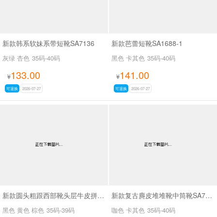
新款韩系软妹系带短靴SA7136
新款芭蕾短靴SA1688-1
灰绿 杏色
35码-40码
黑色 卡其色
35码-40码
133.00
141.00
¥
¥
可退换
2026-07-27
可退换
2026-07-27
新款圆头粗跟西部靴头层牛皮拼接皮带扣短筒靴SA6002
新款复古麂皮堆堆靴中筒靴SA7320-16
黑色 黄色 棕色
35码-39码
咖色 卡其色
35码-40码