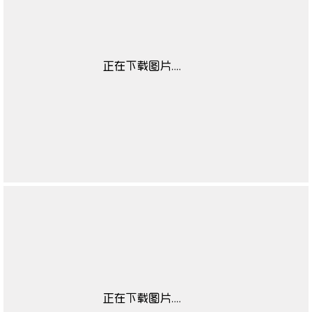
靴闭合方式
无
靴子流行元素
无
靴图案
无
靴适合季节
无
高帮鞋适合对象
无