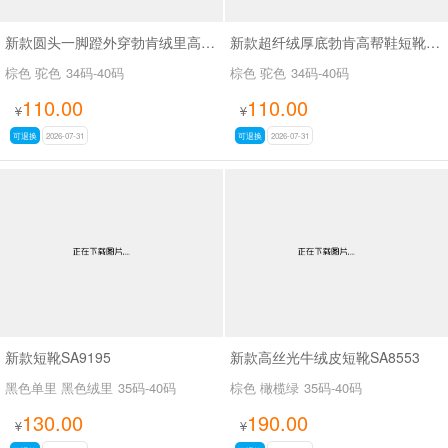
新款圆头一脚蹬外穿勃肯绒里高帮鞋SA9109
新款超纤绒厚底勃肯高帮鞋短靴SA9116
棕色 驼色
34码-40码
棕色 驼色
34码-40码
110.00
110.00
¥
¥
可退换
2026-07-31
可退换
2026-07-31
新款短靴SA9195
新款高丝光牛绒皮短靴SA8553
黑色单里 黑色绒里
35码-40码
棕色 橄榄绿
35码-40码
130.00
190.00
¥
¥