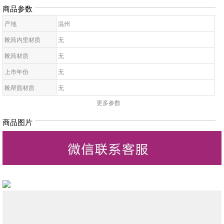
商品参数
产地
温州
靴筒内里材质
无
靴筒材质
无
上市年份
无
靴帮面材质
无
更多参数
靴面内里材质
无
皮质特征
无
商品图片
高帮鞋鞋底材质
无
靴款品名
无
靴筒高
无
靴头款式
无
鞋鞋跟高
无
低帮鞋跟款式
无