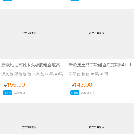
新款堆堆高靴木跟橡胶组合底高靴SA3039
新款废土马丁靴组合底短靴SA111
深灰色 黑色 咖色 卡其色
35码-40码
墨绿色 棕色
35码-40码
155.00
143.00
¥
¥
可退换
2026-08-08
可退换
2026-08-08