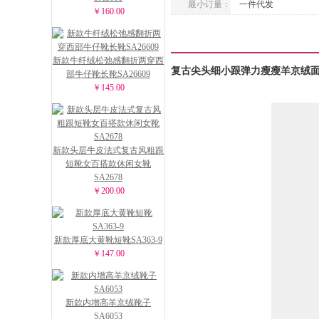
最小订量：
一件代发
￥160.00
新款牛纤绒松弛感翻折两穿西
复古尖头细小跟弹力瘦瘦羊京绒面小
部牛仔靴长靴SA26609
￥145.00
新款头层牛皮法式复古风粗跟
短靴女百搭款休闲女靴
SA2678
￥200.00
新款厚底大黄靴短靴SA363-9
￥147.00
新款内增高羊京绒靴子
SA6053