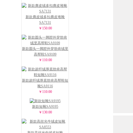
新款麂皮绒多扣麂皮堆靴
SA7131
￥150.00
新款圆头一脚蹬外穿勃肯绒里
高帮鞋SA9109
￥110.00
新款超纤绒厚底勃肯高帮鞋短
靴SA9116
￥110.00
新款短靴SA9195
￥130.00
新款高丝光牛绒皮短靴