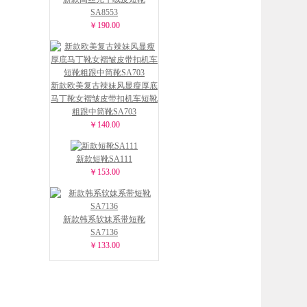
SA8553
￥190.00
新款欧美复古辣妹风显瘦厚底
马丁靴女褶皱皮带扣机车短靴
粗跟中筒靴SA703
￥140.00
新款短靴SA111
￥153.00
新款韩系软妹系带短靴
SA7136
￥133.00