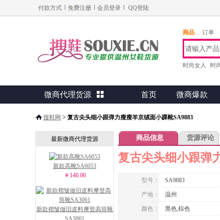
付款方式
免费注册
会员登录
QQ登陆
商品
订单
时尚女人
时
微商代理货源

首页
微商爆款
>
搜鞋网
复古尖头细小跟弹力瘦瘦羊京绒面小踝靴SA9883
商品信息
货源评论
最新微商代理货源
复古尖头细小跟弹力
新款高靴SA6053
￥140.00
型号：
SA9883
产地：
温州
颜色：
黑色,棕色
新款褶皱做旧皮料摩登高筒靴
SA3061