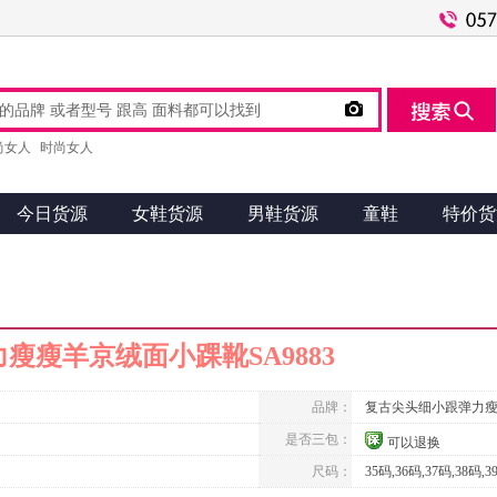

尚女人
时尚女人
今日货源
女鞋货源
男鞋货源
童鞋
特价货
瘦瘦羊京绒面小踝靴SA9883
品牌：
复古尖头细小跟弹力
是否三包：
可以退换
尺码：
35码,36码,37码,38码,3