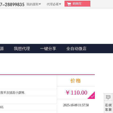
购物车
我的搜鞋
代理必看
源
我想代理
一键分享
全自动微店
￥110.00
瘦瘦羊京绒面小踝靴
2025-10-09 11:57:50
9码