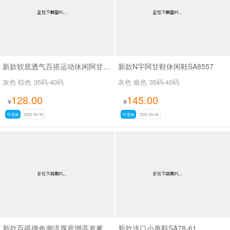
新款软底透气百搭运动休闲阿甘鞋SA2697
新款N字阿甘鞋休闲鞋SA8557
灰色 棕色
35码-40码
灰色 银色
35码-40码
128.00
145.00
¥
¥
可退换
2026-08-06
可退换
2026-08-06
新款百搭撞色潮流厚底增高老爹鞋SA8383
新款浅口小单鞋SA78-61