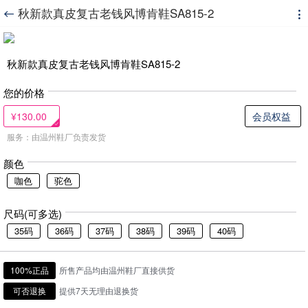
秋新款真皮复古老钱风博肯鞋SA815-2


秋新款真皮复古老钱风博肯鞋SA815-2
您的价格
¥130.00
会员权益
服务：由温州鞋厂负责发货
颜色
咖色
驼色
尺码(可多选)
35码
36码
37码
38码
39码
40码
100%正品
所售产品均由温州鞋厂直接供货
可否退换
提供7天无理由退换货