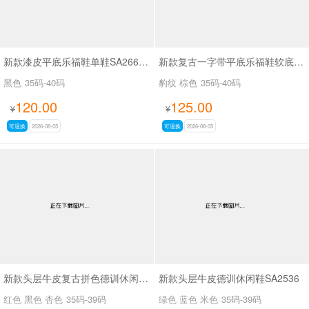
新款漆皮平底乐福鞋单鞋SA2668-2
新款复古一字带平底乐福鞋软底豆豆鞋SA969
黑色
35码-40码
豹纹 棕色
35码-40码
120.00
125.00
¥
¥
可退换
2026-08-05
可退换
2026-08-05
新款头层牛皮复古拼色德训休闲鞋SA2535
新款头层牛皮德训休闲鞋SA2536
红色 黑色 杏色
35码-39码
绿色 蓝色 米色
35码-39码