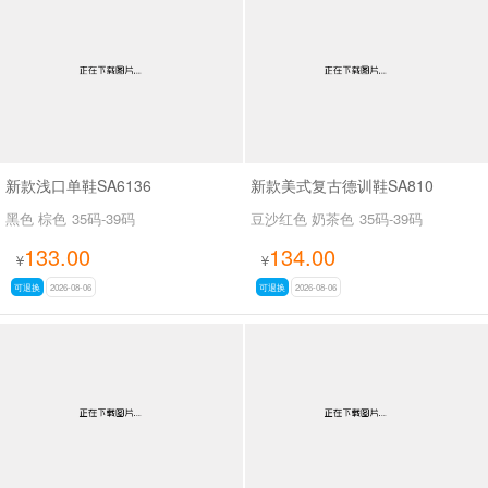
男最新上架
返回首页
新款浅口单鞋SA6136
新款美式复古德训鞋SA810
黑色 棕色
35码-39码
豆沙红色 奶茶色
35码-39码
133.00
134.00
¥
¥
可退换
2026-08-06
可退换
2026-08-06