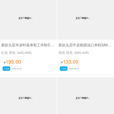
新款头层羊皮时装单鞋工作鞋SA56-53
新款头层牛皮粗跟浅口单鞋SA9629-5
红色 黑色
34码-40码
黑色 棕色
35码-40码
195.00
133.00
¥
¥
可退换
2026-08-05
可退换
2026-08-05