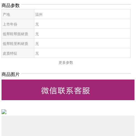
商品参数
产地
温州
上市年份
无
低帮鞋帮面材质
无
低帮鞋里料材质
无
皮质特征
无
更多参数
低帮鞋鞋底材质
无
低帮鞋开口深度
无
商品图片
低帮鞋头款式
无
鞋鞋跟高
无
低帮鞋跟款式
无
低帮鞋闭合方式
无
低帮鞋适用对象
无