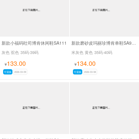
新款小福码吐司博肯休闲鞋SA111
新款磨砂皮玛丽珍博肯单鞋SA900-1
灰色 驼色
35码-39码
米灰色 黄色
35码-40码
133.00
134.00
¥
¥
可退换
2026-03-09
可退换
2026-03-08