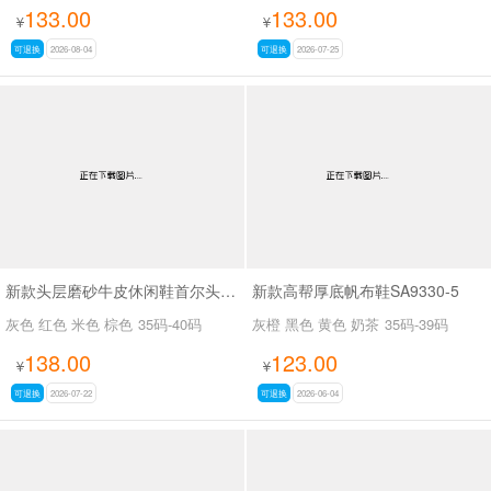
133.00
133.00
¥
¥
可退换
2026-08-04
可退换
2026-07-25
新款头层磨砂牛皮休闲鞋首尔头层牛皮拼色德训SA111
新款高帮厚底帆布鞋SA9330-5
灰色 红色 米色 棕色
35码-40码
灰橙 黑色 黄色 奶茶
35码-39码
138.00
123.00
¥
¥
可退换
2026-07-22
可退换
2026-06-04