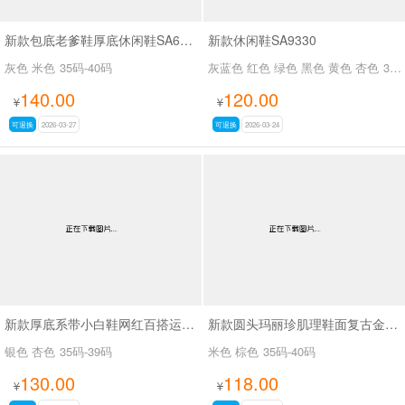
新款包底老爹鞋厚底休闲鞋SA689-12
新款休闲鞋SA9330
灰色 米色
35码-40码
灰蓝色 红色 绿色 黑色 黄色 杏色
35码-40码
140.00
120.00
¥
¥
可退换
2026-03-27
可退换
2026-03-24
新款厚底系带小白鞋网红百搭运动鞋休闲板鞋SA25558
新款圆头玛丽珍肌理鞋面复古金属扣浅口单鞋SA111
银色 杏色
35码-39码
米色 棕色
35码-40码
130.00
118.00
¥
¥