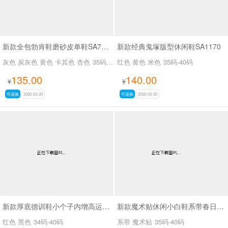
新款全包勃肯鞋磨砂皮单鞋SA7082-3
新款经典鬼塚版型休闲鞋SA1170
灰色 炭灰色 黄色 卡其色 杏色
35码-40码
红色 黄色 米色
35码-40码
135.00
140.00
¥
¥
可退换
2026-03-20
可退换
2026-03-20
新款厚底德训鞋小个子内增高运动休闲薄款阿甘鞋SA6701-1
新款魔术贴休闲小白鞋系带春日小白SA5716
红色 黑色
34码-40码
系带 魔术贴
35码-40码