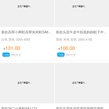
新款高帮小网鞋高帮休闲鞋SA6599-8
新款头层牛皮牛筋底妈妈鞋子中跟软底透气凉SA5113
白色 黑色
35码-40码
黑色 米色 棕色
35码-41码
131.00
100.00
¥
¥
可退换
2026-05-18
可退换
2026-04-25
新款浅口小单鞋SA1174
新款头层牛皮软底软面镂空单鞋SA88659