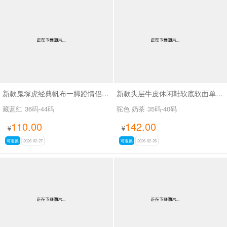
新款鬼塚虎经典帆布一脚蹬情侣款懒人鞋SA66
新款头层牛皮休闲鞋软底软面单鞋SA33015
藏蓝红
36码-44码
驼色 奶茶
35码-40码
110.00
142.00
¥
¥
可退换
2026-02-27
可退换
2026-02-26