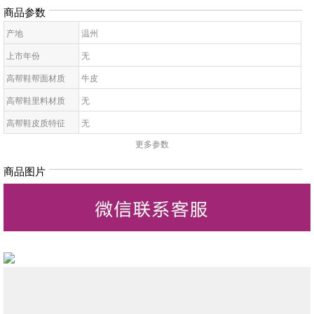
商品参数
产地
温州
上市年份
无
高帮鞋帮面材质
牛皮
高帮鞋里料材质
无
高帮鞋皮质特征
无
更多参数
高帮鞋鞋底材质
无
高帮鞋鞋头款式
无
商品图片
高帮鞋闭合方式
无
鞋鞋跟高
无
高帮鞋鞋型
无
高帮鞋图案
无
高帮鞋适合对象
无