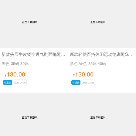
新款头层牛皮镂空透气鞋面拖鞋SA6638
新款轻便百搭休闲运动德训鞋SA1521
黑色
35码-39码
紫色 绿色
35码-40码
130.00
130.00
¥
¥
可退换
2026-04-06
可退换
2026-03-28