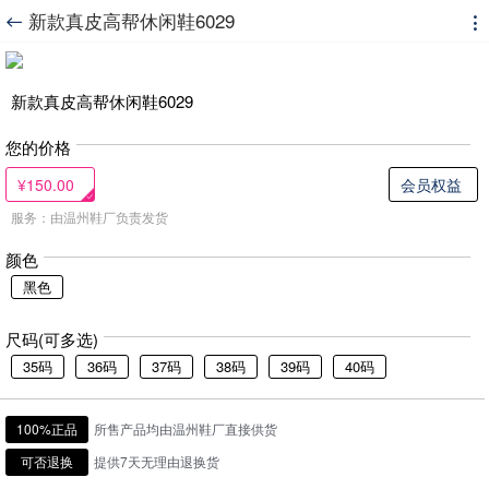
新款真皮高帮休闲鞋6029


新款真皮高帮休闲鞋6029
您的价格
¥150.00
会员权益
服务：由温州鞋厂负责发货
颜色
黑色
尺码(可多选)
35码
36码
37码
38码
39码
40码
100%正品
所售产品均由温州鞋厂直接供货
可否退换
提供7天无理由退换货