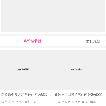
高帮鞋最新
女鞋最新上

男最新上架
返回首页
新款原创复古高帮鞋休闲内增高运动板鞋SA2673
新款皮加网吸墨底休闲鞋SA6022
绿色 黑色 米色
34码-40码
白银 米绿色 银灰色
35码-40码