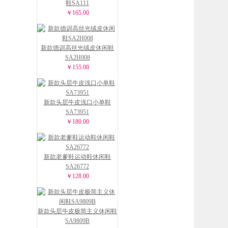
鞋SA111
￥165.00
新款德训高丝光绒皮休闲鞋
SA2H008
￥155.00
新款头层牛皮浅口小单鞋
SA73951
￥180.00
新款老爹鞋运动鞋休闲鞋
SA26772
￥128.00
新款头层牛皮极简主义休闲鞋
SA9809B