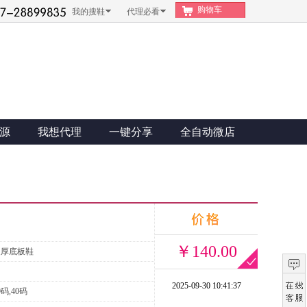
购物车
我的搜鞋
代理必看
源
我想代理
一键分享
全自动微店
￥140.00
皮厚底板鞋
2025-09-30 10:41:37
9码,40码