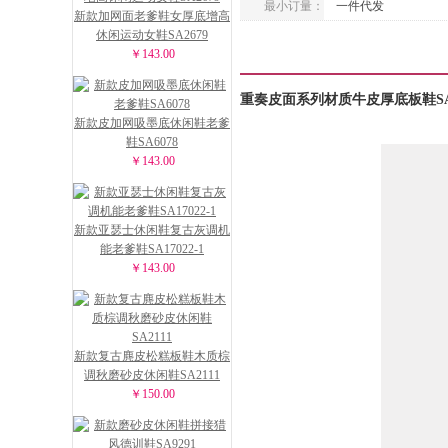
最小订量：
一件代发
新款加网面老爹鞋女厚底增高
休闲运动女鞋SA2679
￥143.00
重奏皮面系列材质牛皮厚底板鞋SA
新款皮加网吸墨底休闲鞋老爹
鞋SA6078
￥143.00
新款亚瑟士休闲鞋复古灰调机
能老爹鞋SA17022-1
￥143.00
新款复古麂皮松糕板鞋木质棕
调秋磨砂皮休闲鞋SA2111
￥150.00