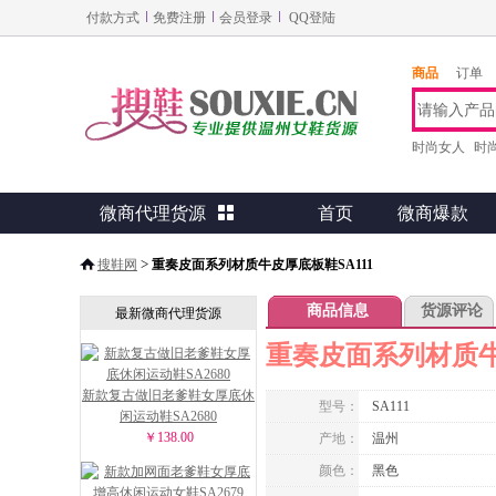
付款方式
免费注册
会员登录
QQ登陆
商品
订单
时尚女人
时
微商代理货源

首页
微商爆款
>
搜鞋网
重奏皮面系列材质牛皮厚底板鞋SA111
商品信息
货源评论
最新微商代理货源
重奏皮面系列材质牛
新款复古做旧老爹鞋女厚底休
型号：
SA111
闲运动鞋SA2680
￥138.00
产地：
温州
颜色：
黑色