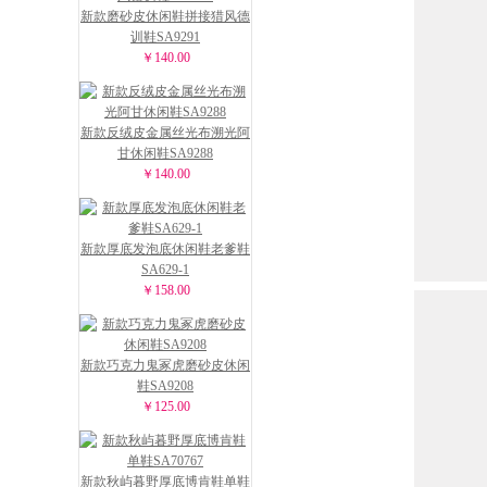
新款磨砂皮休闲鞋拼接猎风德
训鞋SA9291
￥140.00
新款反绒皮金属丝光布溯光阿
甘休闲鞋SA9288
￥140.00
新款厚底发泡底休闲鞋老爹鞋
SA629-1
￥158.00
新款巧克力鬼冢虎磨砂皮休闲
鞋SA9208
￥125.00
新款秋屿暮野厚底博肯鞋单鞋