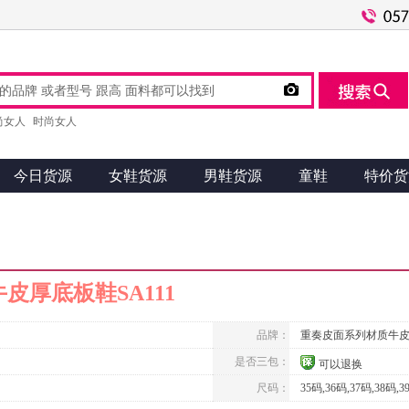

尚女人
时尚女人
今日货源
女鞋货源
男鞋货源
童鞋
特价货
皮厚底板鞋SA111
品牌：
重奏皮面系列材质牛
是否三包：
可以退换
尺码：
35码,36码,37码,38码,3