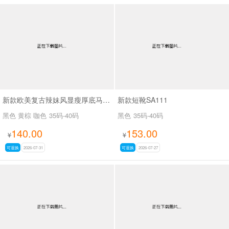
新款欧美复古辣妹风显瘦厚底马丁靴女褶皱皮带扣机车短靴粗跟中筒靴SA703
新款短靴SA111
黑色 黄棕 咖色
35码-40码
黑色
35码-40码
140.00
153.00
¥
¥
可退换
2026-07-31
可退换
2026-07-27