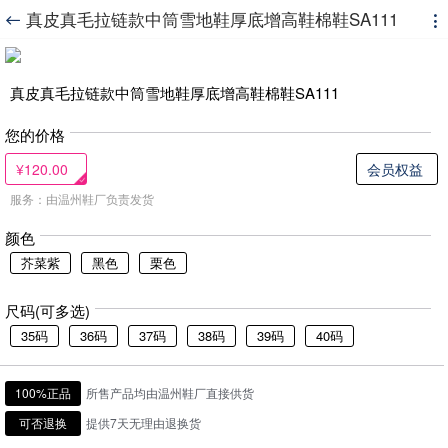
真皮真毛拉链款中筒雪地鞋厚底增高鞋棉鞋SA111


真皮真毛拉链款中筒雪地鞋厚底增高鞋棉鞋SA111
您的价格
¥120.00
会员权益
服务：由温州鞋厂负责发货
颜色
芥菜紫
黑色
栗色
尺码(可多选)
35码
36码
37码
38码
39码
40码
100%正品
所售产品均由温州鞋厂直接供货
可否退换
提供7天无理由退换货