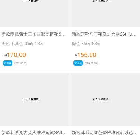
新款酷拽骑士三扣西部高筒靴SA8042
新款短靴马丁靴洗走秀款26miuSA1061
黑色 卡其色
35码-40码
棕色
35码-40码
170.00
155.00
¥
¥
可退换
2026-07-25
可退换
2026-07-20
新款韩系复古尖头堆堆短靴SA3050-2
新款韩系两穿芭蕾堆堆靴韩系芭蕾两穿靴SA3030