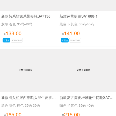
新款韩系软妹系带短靴SA7136
新款芭蕾短靴SA1688-1
灰绿 杏色
35码-40码
黑色 卡其色
35码-40码
133.00
141.00
¥
¥
可退换
2026-07-27
可退换
2026-07-27
新款圆头粗跟西部靴头层牛皮拼接皮带扣短筒靴SA6002
新款复古麂皮堆堆靴中筒靴SA7320-16
黑色 黄色 棕色
35码-39码
咖色 卡其色
35码-40码
165.00
215.00
¥
¥