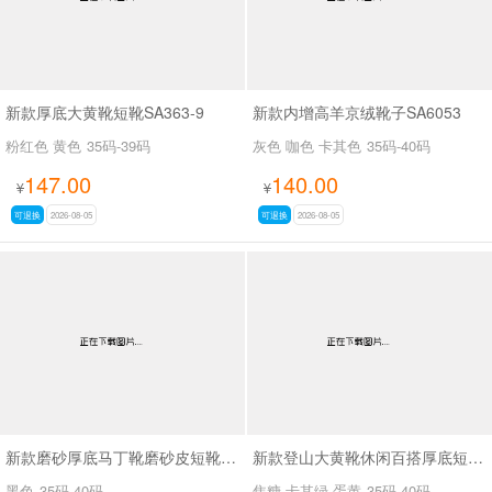
新款厚底大黄靴短靴SA363-9
新款内增高羊京绒靴子SA6053
粉红色 黄色
35码-39码
灰色 咖色 卡其色
35码-40码
147.00
140.00
¥
¥
可退换
2026-08-05
可退换
2026-08-05
新款磨砂厚底马丁靴磨砂皮短靴SA7062
新款登山大黄靴休闲百搭厚底短靴马丁靴SA2676
黑色
35码-40码
焦糖 卡其绿 蛋黄
35码-40码