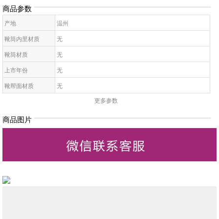
商品参数
产地
温州
靴筒内里材质
无
靴筒材质
无
上市年份
无
靴帮面材质
无
更多参数
靴面内里材质
无
皮质特征
无
商品图片
高帮鞋鞋底材质
无
靴款品名
无
靴筒高
无
靴头款式
无
鞋鞋跟高
无
低帮鞋跟款式
无