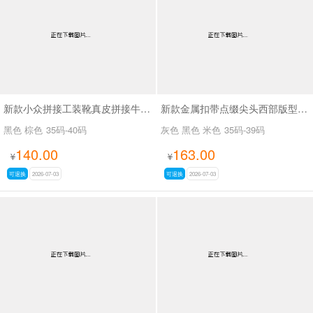
新款小众拼接工装靴真皮拼接牛仔布SA111
新款金属扣带点缀尖头西部版型废土风尖头长靴SA8034
黑色 棕色
35码-40码
灰色 黑色 米色
35码-39码
140.00
163.00
¥
¥
可退换
2026-07-03
可退换
2026-07-03