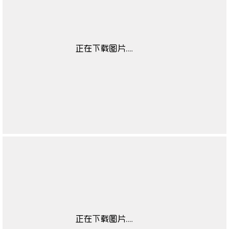
靴闭合方式
无
靴子流行元素
无
靴图案
无
靴适合季节
无
高帮鞋适合对象
无