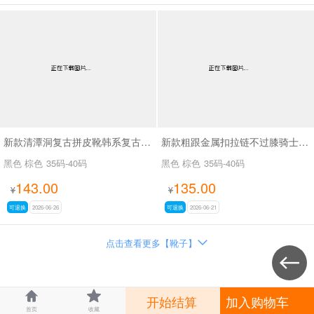
新款清潭洞复古拼皮靴韩系复古拼接骑士靴SA8033
新款粗跟金属扣拉链不过膝骑士靴复古拼色西部牛仔靴SA709
黑色 棕色
35码-40码
黑色 棕色
35码-40码
143.00
135.00
¥
¥
可退换
2026-06-26
可退换
2026-06-21
点击查看更多【靴子】




开始结算
加入购物车
首页
收藏