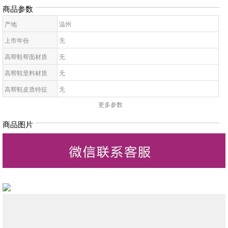
商品参数
产地
温州
上市年份
无
高帮鞋帮面材质
无
高帮鞋里料材质
无
高帮鞋皮质特征
无
更多参数
高帮鞋鞋底材质
无
高帮鞋鞋头款式
无
商品图片
高帮鞋闭合方式
无
鞋鞋跟高
无
高帮鞋鞋型
无
高帮鞋图案
无
高帮鞋适合对象
无