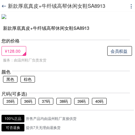
新款厚底真皮+牛纤绒高帮休闲女鞋SA8913


新款厚底真皮+牛纤绒高帮休闲女鞋SA8913
您的价格
¥128.00
会员权益
服务：由温州鞋厂负责发货
颜色
黑色
棕色
尺码(可多选)
35码
36码
37码
38码
39码
40码
100%正品
所售产品均由温州鞋厂直接供货
可否退换
提供7天无理由退换货