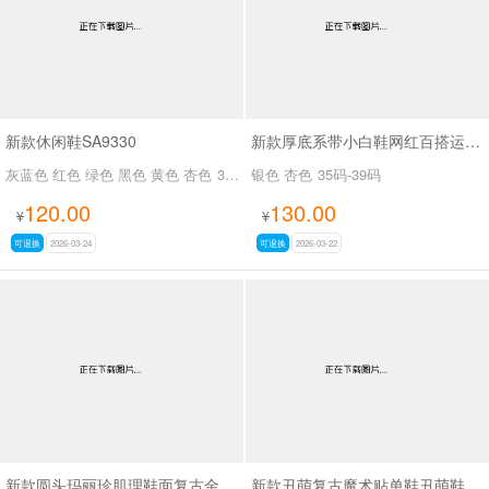
新款休闲鞋SA9330
新款厚底系带小白鞋网红百搭运动鞋休闲板鞋SA25558
灰蓝色 红色 绿色 黑色 黄色 杏色
35码-40码
银色 杏色
35码-39码
120.00
130.00
¥
¥
可退换
2026-03-24
可退换
2026-03-22
新款圆头玛丽珍肌理鞋面复古金属扣浅口单鞋SA111
新款丑萌复古魔术贴单鞋丑萌鞋SA111