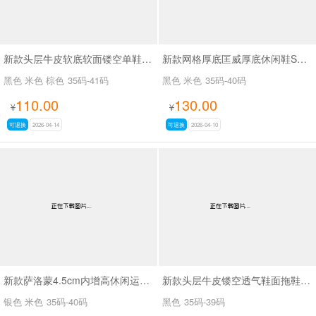
新款头层牛皮软底软面镂空单鞋SA88659
新款网格厚底匡威厚底休闲鞋SA2727
黑色 米色 棕色
35码-41码
黑色 米色
35码-40码
110.00
130.00
¥
¥
可退换
2026-04-14
可退换
2026-04-10
新款萨洛蒙4.5cm内增高休闲运动鞋SA111
新款头层牛皮镂空透气鞋面拖鞋SA6638
银色 米色
35码-40码
黑色
35码-39码