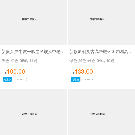
男最新上架
返回首页
新款头层牛皮一脚蹬民族风中老年妈妈鞋SA22655
新款原创复古高帮鞋休闲内增高运动板鞋SA2673
黑色 棕色
35码-41码
绿色 黑色 米色
34码-40码
100.00
133.00
¥
¥
可退换
2026-08-07
可退换
2026-08-04