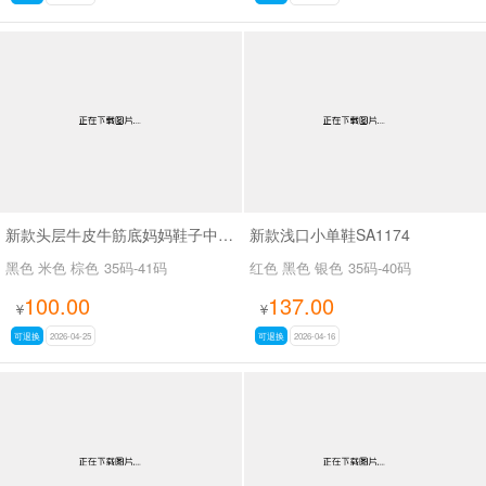
新款头层牛皮牛筋底妈妈鞋子中跟软底透气凉SA5113
新款浅口小单鞋SA1174
黑色 米色 棕色
35码-41码
红色 黑色 银色
35码-40码
100.00
137.00
¥
¥
可退换
2026-04-25
可退换
2026-04-16