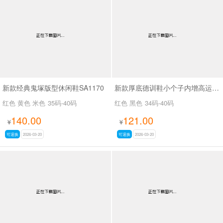
新款经典鬼塚版型休闲鞋SA1170
新款厚底德训鞋小个子内增高运动休闲薄款阿甘鞋SA6701-1
红色 黄色 米色
35码-40码
红色 黑色
34码-40码
140.00
121.00
¥
¥
可退换
2026-03-20
可退换
2026-03-20