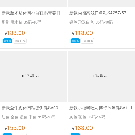
新款魔术贴休闲小白鞋系带春日小白SA5716
新款内增高浅口单鞋SA257-57
系带 魔术贴
35码-40码
银色 珍珠白色
35码-40码
133.00
113.00
¥
¥
可退换
2026-03-14
可退换
2026-03-14
新款全牛皮休闲鞋德训鞋SA69-20 69-21
新款小福码吐司博肯休闲鞋SA111
红色 金色 银色 米色
35码-40码
灰色 驼色
35码-39码
155.00
133.00
¥
¥