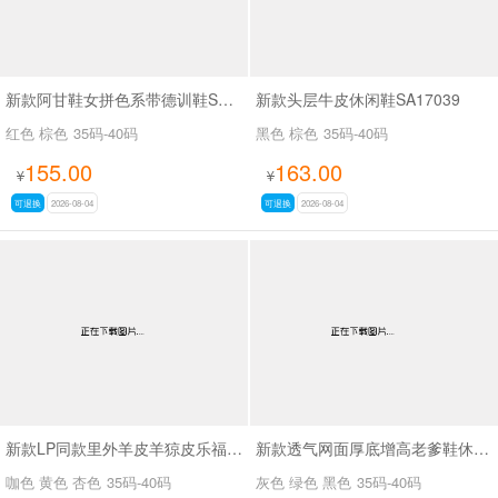
新款阿甘鞋女拼色系带德训鞋SA188-23
新款头层牛皮休闲鞋SA17039
红色 棕色
35码-40码
黑色 棕色
35码-40码
155.00
163.00
¥
¥
可退换
2026-08-04
可退换
2026-08-04
新款LP同款里外羊皮羊猄皮乐福鞋单鞋SA8115
新款透气网面厚底增高老爹鞋休闲鞋SA6878
咖色 黄色 杏色
35码-40码
灰色 绿色 黑色
35码-40码