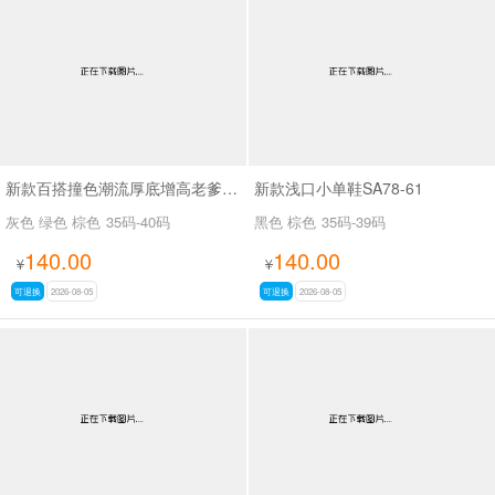
男最新上架
返回首页
新款百搭撞色潮流厚底增高老爹鞋SA8383
新款浅口小单鞋SA78-61
灰色 绿色 棕色
35码-40码
黑色 棕色
35码-39码
140.00
140.00
¥
¥
可退换
2026-08-05
可退换
2026-08-05