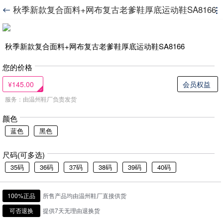
秋季新款复合面料+网布复古老爹鞋厚底运动鞋SA8166


秋季新款复合面料+网布复古老爹鞋厚底运动鞋SA8166
您的价格
¥145.00
会员权益
服务：由温州鞋厂负责发货
颜色
蓝色
黑色
尺码(可多选)
35码
36码
37码
38码
39码
40码
100%正品
所售产品均由温州鞋厂直接供货
可否退换
提供7天无理由退换货