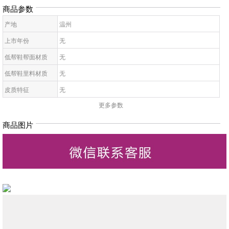
商品参数
产地
温州
上市年份
无
低帮鞋帮面材质
无
低帮鞋里料材质
无
皮质特征
无
更多参数
低帮鞋鞋底材质
无
低帮鞋开口深度
无
商品图片
低帮鞋头款式
无
鞋鞋跟高
无
低帮鞋跟款式
无
低帮鞋闭合方式
无
低帮鞋适用对象
无