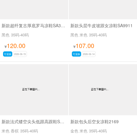
新款超纤复古厚底罗马凉鞋SA3700
新款头层牛皮坡跟女凉鞋SA9911
黑色
35码-40码
黑色 米色
35码-40码
120.00
107.00
¥
¥
可退换
2026-06-15
可退换
2026-06-14
新款法式镂空尖头低跟高跟鞋SA2519-50
新款包头后空女凉鞋2169
米色 香槟
35码-40码
金色 米色
35码-40码