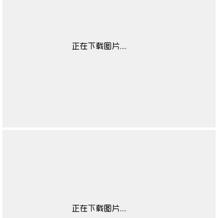
女凉鞋适合场合
无
低帮鞋适用对象
无