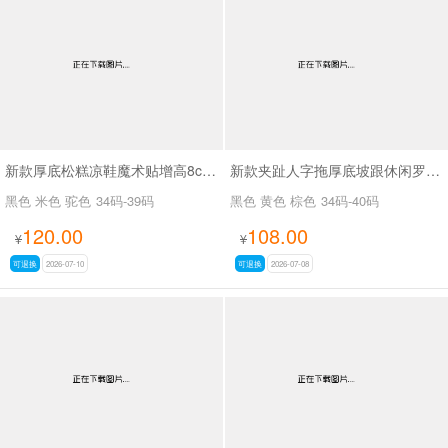
男最新上架
返回首页
新款厚底松糕凉鞋魔术贴增高8cm露趾罗马沙滩凉鞋SA2670-1
新款夹趾人字拖厚底坡跟休闲罗马鞋凉鞋SA2666
黑色 米色 驼色
34码-39码
黑色 黄色 棕色
34码-40码
120.00
108.00
¥
¥
可退换
2026-07-10
可退换
2026-07-08