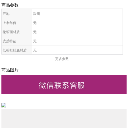
商品参数
产地
温州
上市年份
无
靴帮面材质
无
皮质特征
无
低帮鞋鞋底材质
无
更多参数
女凉鞋鞋头款式
无
鞋鞋跟高
无
商品图片
低帮鞋跟款式
无
女凉鞋鞋帮高度
无
女凉鞋后帮
无
女凉鞋侧帮
无
女凉鞋闭合方式
无
低帮鞋图案
无