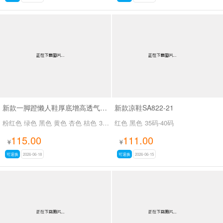
新款一脚蹬懒人鞋厚底增高透气轻便沙滩鞋SA1175295
新款凉鞋SA822-21
粉红色 绿色 黑色 黄色 杏色 桔色
35码-40码
红色 黑色
35码-40码
115.00
111.00
¥
¥
可退换
2026-06-18
可退换
2026-06-15