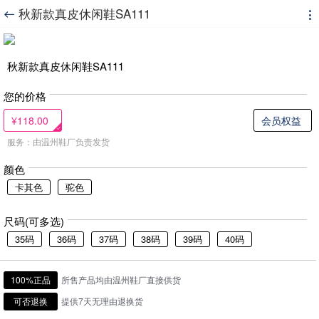
秋新款真皮休闲鞋SA111


秋新款真皮休闲鞋SA111
您的价格
¥118.00
会员权益
服务：由温州鞋厂负责发货
颜色
卡其色
驼色
尺码(可多选)
35码
36码
37码
38码
39码
40码
100%正品
所售产品均由温州鞋厂直接供货
可否退换
提供7天无理由退换货