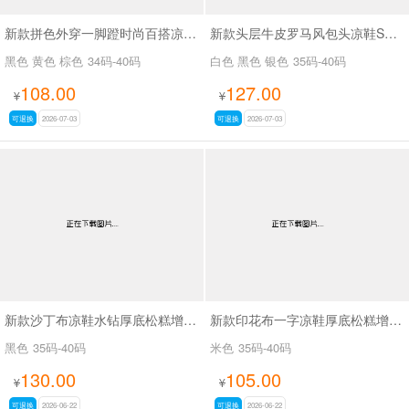
新款拼色外穿一脚蹬时尚百搭凉鞋SA2666-1
新款头层牛皮罗马风包头凉鞋SA6079
黑色 黄色 棕色
34码-40码
白色 黑色 银色
35码-40码
108.00
127.00
¥
¥
可退换
2026-07-03
可退换
2026-07-03
新款沙丁布凉鞋水钻厚底松糕增高休闲凉拖鞋SA8339
新款印花布一字凉鞋厚底松糕增高休闲凉拖鞋SA8362
黑色
35码-40码
米色
35码-40码
130.00
105.00
¥
¥
可退换
2026-06-22
可退换
2026-06-22