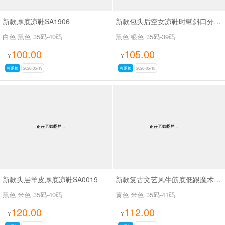
新款厚底凉鞋SA1906
新款包头后空女凉鞋时髦斜口分趾鞋SA111
白色 黑色
35码-40码
黑色 银色
35码-39码
100.00
105.00
¥
¥
可退换
2026-05-19
可退换
2026-05-18
新款头层羊皮厚底凉鞋SA0019
新款复古文艺风牛筋底低跟魔术贴凉鞋SA5577
黑色 米色
35码-40码
黄色 米色
35码-41码
120.00
112.00
¥
¥