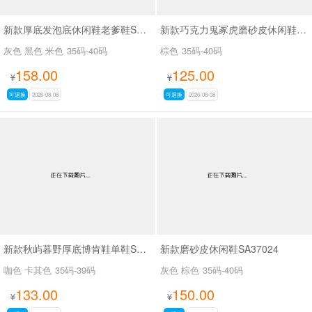
新款厚底发泡底休闲鞋老爹鞋SA629-1
新款巧克力鬼冢虎磨砂皮休闲鞋SA9208
灰色 黑色 米色
35码-40码
棕色
35码-40码
158.00
125.00
¥
¥
可退换
2026-08-08
可退换
2026-08-08
新款秋屿暮野厚底博肯鞋单鞋SA70767
新款磨砂皮休闲鞋SA37024
咖色 卡其色
35码-39码
灰色 棕色
35码-40码
133.00
150.00
¥
¥