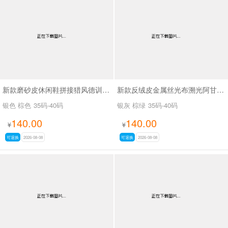
新款磨砂皮休闲鞋拼接猎风德训鞋SA9291
新款反绒皮金属丝光布溯光阿甘休闲鞋SA9288
银色 棕色
35码-40码
银灰 棕绿
35码-40码
140.00
140.00
¥
¥
可退换
2026-08-08
可退换
2026-08-08