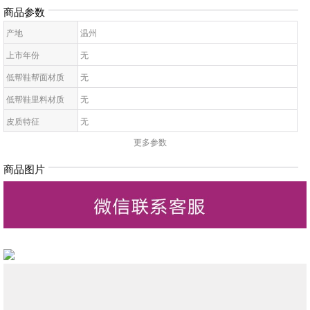
商品参数
产地
温州
上市年份
无
低帮鞋帮面材质
无
低帮鞋里料材质
无
皮质特征
无
更多参数
低帮鞋鞋底材质
无
低帮鞋开口深度
无
商品图片
低帮鞋头款式
无
鞋鞋跟高
无
低帮鞋跟款式
无
低帮鞋闭合方式
无
低帮鞋适用对象
无