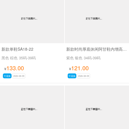
男最新上架
返回首页
新款单鞋SA18-22
新款时尚厚底休闲阿甘鞋内增高休闲鞋 SA2165
黑色 棕色
35码-39码
紫色 银色
34码-39码
133.00
121.00
¥
¥
可退换
2026-08-09
可退换
2026-08-09