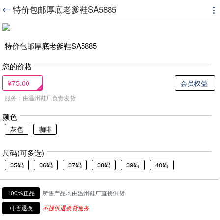
特价包邮厚底老爹鞋SA5885


特价包邮厚底老爹鞋SA5885
您的价格
¥75.00
会员权益
服务：由温州鞋厂负责发货
颜色
灰色
咖啡
尺码(可多选)
35码
36码
37码
38码
39码
40码
100%正品
所售产品均由温州鞋厂直接供货
可否退换
不提供退换货服务