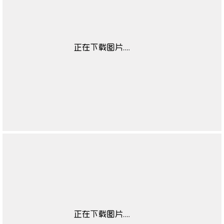
男凉鞋季节
无
男低帮款式
无
男低帮功能
无
适用对象
无