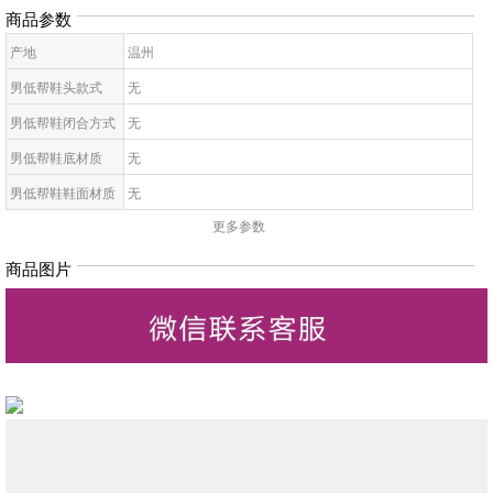
商品参数
产地
温州
男低帮鞋头款式
无
男低帮鞋闭合方式
无
男低帮鞋底材质
无
男低帮鞋鞋面材质
无
更多参数
男低帮鞋面内里材
无
质
商品图片
男低帮鞋帮面材质
无
男低帮材质工艺
无
男低帮制作工艺
无
男低帮鞋跟
无
男低帮图案
无
男低帮场合
无