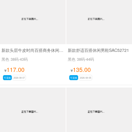
男最新上架
返回首页
新款头层牛皮时尚百搭商务休闲男鞋SA61317
新款舒适百搭休闲男鞋SAC52721
黑色
38码-43码
黑色
38码-44码
117.00
135.00
¥
¥
可退换
2026-08-07
可退换
2026-08-05