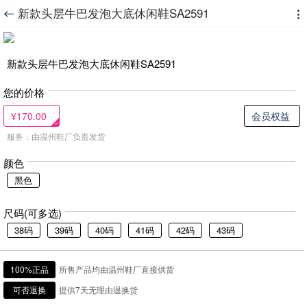
新款头层牛巴发泡大底休闲鞋SA2591


新款头层牛巴发泡大底休闲鞋SA2591
您的价格
¥170.00
会员权益
服务：由温州鞋厂负责发货
颜色
黑色
尺码(可多选)
38码
39码
40码
41码
42码
43码
100%正品
所售产品均由温州鞋厂直接供货
可否退换
提供7天无理由退换货