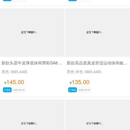
新款头层牛皮厚底休闲男鞋SA8833
新款高品质真皮舒适运动休闲板鞋阿甘鞋SA263
黑色
38码-44码
黑色 米色
38码-44码
145.00
135.00
¥
¥
可退换
2026-08-03
可退换
2026-08-03