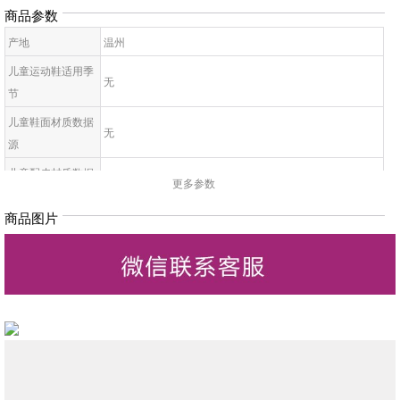
商品参数
产地
温州
儿童运动鞋适用季
无
节
儿童鞋面材质数据
无
源
儿童配皮材质数据
无
更多参数
源
商品图片
童鞋运动鞋分类数
无
据源
童鞋运动鞋功能数
无
据源
儿童适用性别数据
无
源