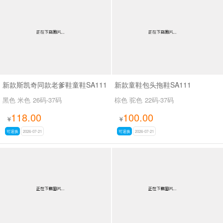
男最新上架
返回首页
新款斯凯奇同款老爹鞋童鞋SA111
新款童鞋包头拖鞋SA111
黑色 米色
26码-37码
棕色 驼色
22码-37码
118.00
100.00
¥
¥
可退换
2026-07-21
可退换
2026-07-21