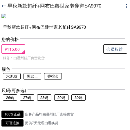
早秋新款超纤+网布巴黎世家老爹鞋SA9970


早秋新款超纤+网布巴黎世家老爹鞋SA9970
您的价格
¥115.00
会员权益
服务：由温州鞋厂负责发货
颜色
水泥灰
黑武士
香槟金
尺码(可多选)
26码
27码
28码
29码
30码
100%正品
所售产品均由温州鞋厂直接供货
可否退换
提供7天无理由退换货