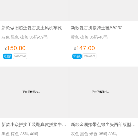
新款做旧超迁复古废土风机车靴SA8036
新款复古拼接骑士靴SA232
灰色 黑色 棕色
35码-39码
黄色 棕色
35码-40码
150.00
147.00
¥
¥
可退换
2026-07-08
可退换
2026-07-08
新款小众拼接工装靴真皮拼接牛仔布SA111
新款金属扣带点缀尖头西部版型废土风尖头长靴SA8034
黑色 棕色
35码-40码
灰色 黑色 米色
35码-39码