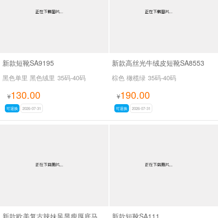
新款短靴SA9195
新款高丝光牛绒皮短靴SA8553
黑色单里 黑色绒里
35码-40码
棕色 橄榄绿
35码-40码
130.00
190.00
¥
¥
可退换
2026-07-31
可退换
2026-07-31
新款欧美复古辣妹风显瘦厚底马丁靴女褶皱皮带扣机车短靴粗跟中筒靴SA703
新款短靴SA111