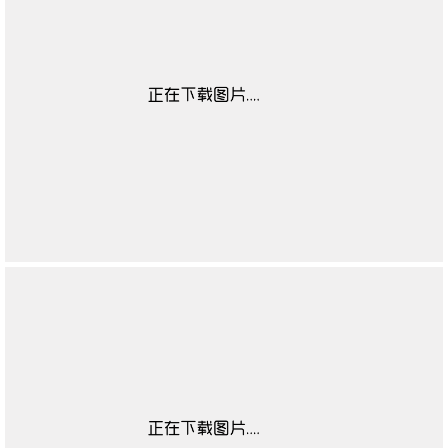
靴闭合方式
无
靴子流行元素
无
靴图案
无
靴适合季节
无
高帮鞋适合对象
无