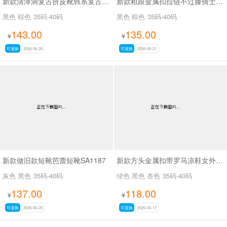
新款清潭洞复古拼皮靴韩系复古拼接骑士靴SA8033
新款粗跟金属扣拉链不过膝骑士靴复古拼色西部牛仔靴SA709
黑色 棕色
35码-40码
黑色 棕色
35码-40码
143.00
135.00
¥
¥
可退换
2026-06-26
可退换
2026-06-21
新款做旧款短靴芭蕾短靴SA1187
新款方头金属扣带罗马凉鞋女外穿平底内增高凉鞋SA2652-1
灰色 黑色
35码-40码
绿色 黑色 杏色
35码-40码
137.00
118.00
¥
¥
可退换
2026-06-20
可退换
2026-06-17