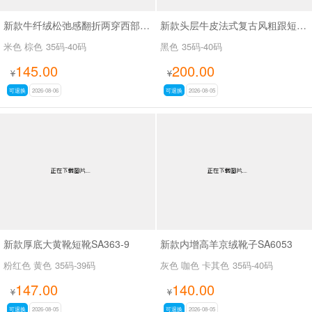
新款牛纤绒松弛感翻折两穿西部牛仔靴长靴SA26609
新款头层牛皮法式复古风粗跟短靴女百搭款休闲女靴SA2678
米色 棕色
35码-40码
黑色
35码-40码
145.00
200.00
¥
¥
可退换
2026-08-06
可退换
2026-08-05
新款厚底大黄靴短靴SA363-9
新款内增高羊京绒靴子SA6053
粉红色 黄色
35码-39码
灰色 咖色 卡其色
35码-40码
147.00
140.00
¥
¥
可退换
2026-08-05
可退换
2026-08-05