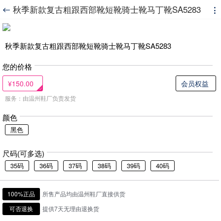
秋季新款复古粗跟西部靴短靴骑士靴马丁靴SA5283


秋季新款复古粗跟西部靴短靴骑士靴马丁靴SA5283
您的价格
¥150.00
会员权益
服务：由温州鞋厂负责发货
颜色
黑色
尺码(可多选)
35码
36码
37码
38码
39码
40码
100%正品
所售产品均由温州鞋厂直接供货
可否退换
提供7天无理由退换货