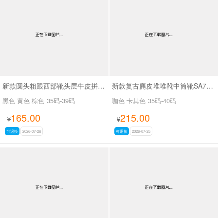
新款圆头粗跟西部靴头层牛皮拼接皮带扣短筒靴SA6002
新款复古麂皮堆堆靴中筒靴SA7320-16
黑色 黄色 棕色
35码-39码
咖色 卡其色
35码-40码
165.00
215.00
¥
¥
可退换
2026-07-26
可退换
2026-07-25