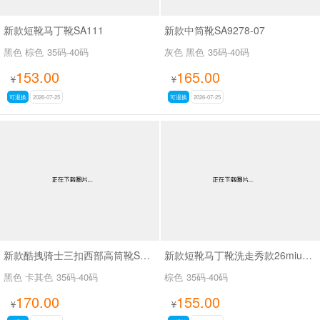
新款短靴马丁靴SA111
新款中筒靴SA9278-07
黑色 棕色
35码-40码
灰色 黑色
35码-40码
153.00
165.00
¥
¥
可退换
2026-07-25
可退换
2026-07-25
新款酷拽骑士三扣西部高筒靴SA8042
新款短靴马丁靴洗走秀款26miuSA1061
黑色 卡其色
35码-40码
棕色
35码-40码
170.00
155.00
¥
¥