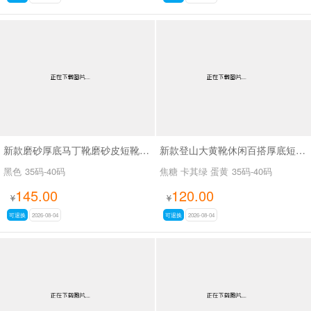
新款磨砂厚底马丁靴磨砂皮短靴SA7062
新款登山大黄靴休闲百搭厚底短靴马丁靴SA2676
黑色
35码-40码
焦糖 卡其绿 蛋黄
35码-40码
145.00
120.00
¥
¥
可退换
2026-08-04
可退换
2026-08-04