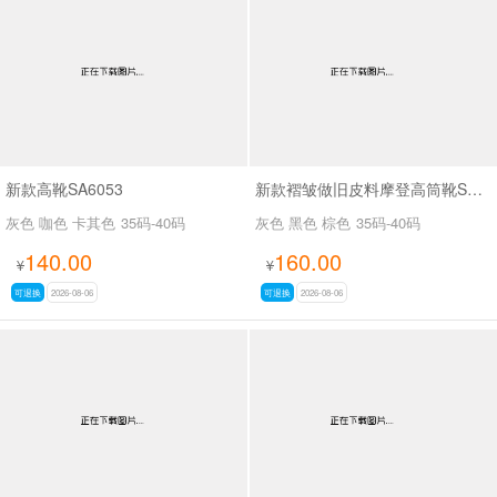
男最新上架
返回首页
新款高靴SA6053
新款褶皱做旧皮料摩登高筒靴SA3061
灰色 咖色 卡其色
35码-40码
灰色 黑色 棕色
35码-40码
140.00
160.00
¥
¥
可退换
2026-08-06
可退换
2026-08-06