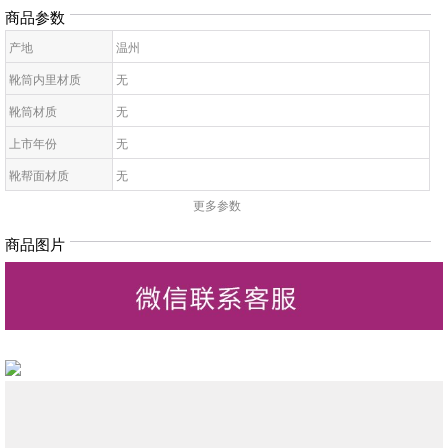
商品参数
产地
温州
靴筒内里材质
无
靴筒材质
无
上市年份
无
靴帮面材质
无
更多参数
靴面内里材质
无
皮质特征
无
商品图片
高帮鞋鞋底材质
无
靴款品名
无
靴筒高
无
靴头款式
无
鞋鞋跟高
无
低帮鞋跟款式
无