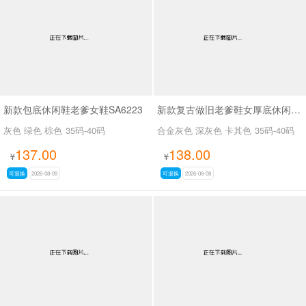
新款包底休闲鞋老爹女鞋SA6223
新款复古做旧老爹鞋女厚底休闲运动鞋SA2680
灰色 绿色 棕色
35码-40码
合金灰色 深灰色 卡其色
35码-40码
137.00
138.00
¥
¥
可退换
2026-08-09
可退换
2026-08-08