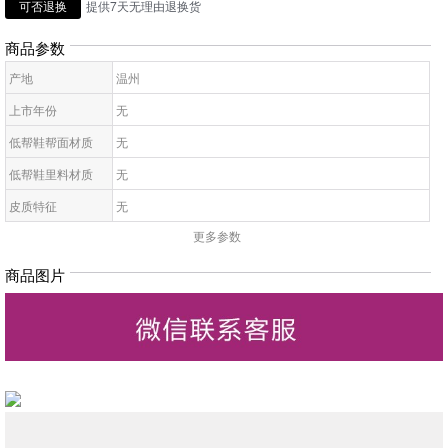
可否退换
提供7天无理由退换货
商品参数
产地
温州
上市年份
无
低帮鞋帮面材质
无
低帮鞋里料材质
无
皮质特征
无
更多参数
低帮鞋鞋底材质
无
低帮鞋开口深度
无
商品图片
低帮鞋头款式
无
鞋鞋跟高
无
低帮鞋跟款式
无
低帮鞋闭合方式
无
低帮鞋适用对象
无