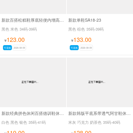
新款百搭松糕鞋厚底轻便内增高休闲鞋SA2168
新款单鞋SA18-23
黑色 米色
34码-39码
黑色 棕色
35码-39码
123.00
133.00
¥
¥
可退换
2026-08-09
可退换
2026-08-09
新款经典拼色休闲百搭德训鞋休闲鞋SA6090
新款韩版平底系带透气阿甘鞋休闲小白鞋SA058-9
白色 黑色 银色
35码-41码
米灰 巧克力 奶茶色
35码-40码
119.00
128.00