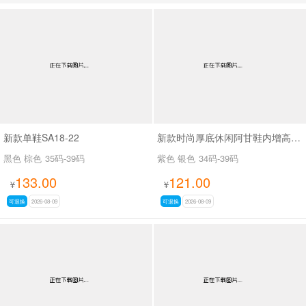
男最新上架
返回首页
新款单鞋SA18-22
新款时尚厚底休闲阿甘鞋内增高休闲鞋 SA2165
黑色 棕色
35码-39码
紫色 银色
34码-39码
133.00
121.00
¥
¥
可退换
2026-08-09
可退换
2026-08-09