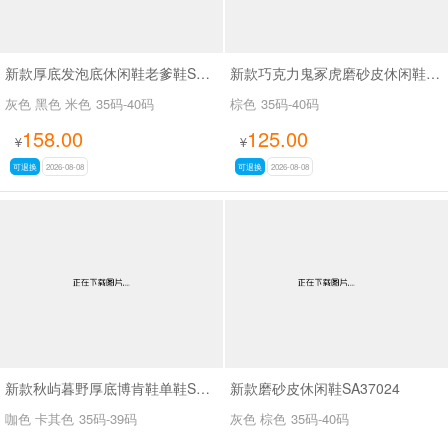
新款厚底发泡底休闲鞋老爹鞋SA629-1
新款巧克力鬼冢虎磨砂皮休闲鞋SA9208
灰色 黑色 米色
35码-40码
棕色
35码-40码
158.00
125.00
¥
¥
可退换
2026-08-08
可退换
2026-08-08
新款秋屿暮野厚底博肯鞋单鞋SA70767
新款磨砂皮休闲鞋SA37024
咖色 卡其色
35码-39码
灰色 棕色
35码-40码