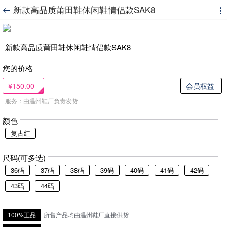
新款高品质莆田鞋休闲鞋情侣款SAK8


新款高品质莆田鞋休闲鞋情侣款SAK8
您的价格
¥150.00
会员权益
服务：由温州鞋厂负责发货
颜色
复古红
尺码(可多选)
36码
37码
38码
39码
40码
41码
42码
43码
44码
100%正品
所售产品均由温州鞋厂直接供货