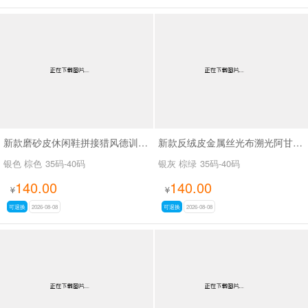
新款磨砂皮休闲鞋拼接猎风德训鞋SA9291
新款反绒皮金属丝光布溯光阿甘休闲鞋SA9288
银色 棕色
35码-40码
银灰 棕绿
35码-40码
140.00
140.00
¥
¥
可退换
2026-08-08
可退换
2026-08-08