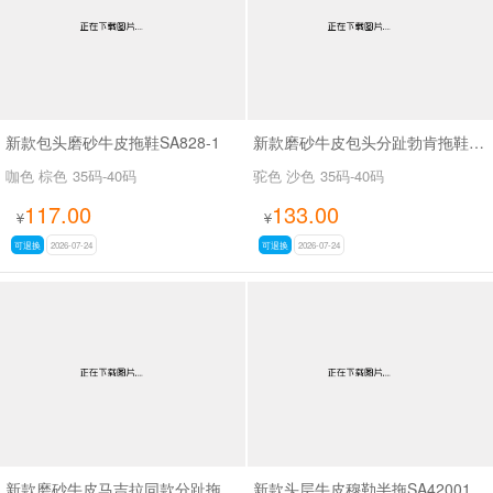
新款包头磨砂牛皮拖鞋SA828-1
新款磨砂牛皮包头分趾勃肯拖鞋SA7130
咖色 棕色
35码-40码
驼色 沙色
35码-40码
117.00
133.00
¥
¥
可退换
2026-07-24
可退换
2026-07-24
新款磨砂牛皮马吉拉同款分趾拖鞋SA7130
新款头层牛皮穆勒半拖SA42001