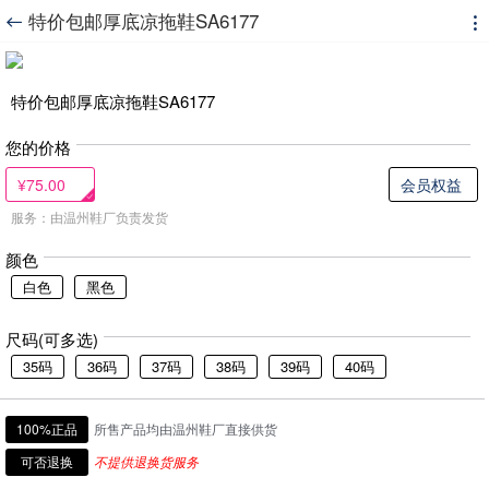
特价包邮厚底凉拖鞋SA6177


特价包邮厚底凉拖鞋SA6177
您的价格
¥75.00
会员权益
服务：由温州鞋厂负责发货
颜色
白色
黑色
尺码(可多选)
35码
36码
37码
38码
39码
40码
100%正品
所售产品均由温州鞋厂直接供货
可否退换
不提供退换货服务