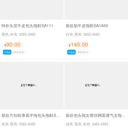
特价头层牛皮包头拖鞋SA111
新款胎牛皮拖鞋SA1669
黑色 米色
35码-39码
白色 黑色
35码-40码
90.00
140.00
¥
¥
可退换
2026-06-22
可退换
2026-06-21
新款方扣砖厚底半拖包头拖鞋SA6113
新款包头拖女蕾丝网面透气女拖鞋SA298-11
灰色 黑色
35码-40码
绿色 黑色 米色
34码-39码