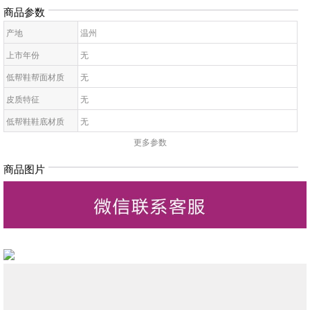
商品参数
产地
温州
上市年份
无
低帮鞋帮面材质
无
皮质特征
无
低帮鞋鞋底材质
无
更多参数
女拖鞋款式
无
鞋鞋跟高
无
商品图片
低帮鞋跟款式
无
低帮鞋图案
无
低帮鞋适用对象
无
女凉鞋适合场合
无