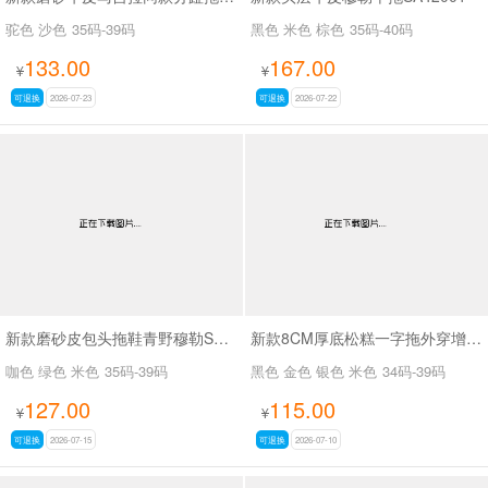
驼色 沙色
35码-39码
黑色 米色 棕色
35码-40码
133.00
167.00
¥
¥
可退换
2026-07-23
可退换
2026-07-22
新款磨砂皮包头拖鞋青野穆勒SA7129
新款8CM厚底松糕一字拖外穿增高沙滩拖鞋SA2670
咖色 绿色 米色
35码-39码
黑色 金色 银色 米色
34码-39码
127.00
115.00
¥
¥
可退换
2026-07-15
可退换
2026-07-10