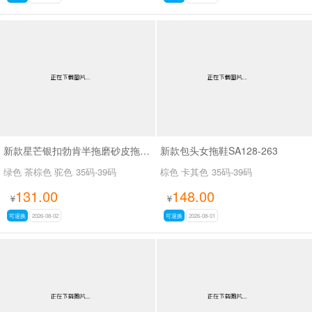
新款星芒银扣勃肯半拖磨砂皮拖鞋SA27109
新款包头女拖鞋SA128-263
绿色 茶棕色 驼色
35码-39码
棕色 卡其色
35码-39码
131.00
148.00
¥
¥
可退换
2026-08-02
可退换
2026-08-01