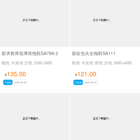
男最新上架
返回首页
新求救厚底博肯拖鞋SA788-2
新款包头女拖鞋SA111
咖色 卡其绿 沙色
35码-39码
棕色 卡其色 驼色 沙色
35码-40码
135.00
121.00
¥
¥
可退换
2026-08-06
可退换
2026-08-04