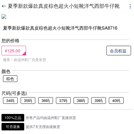
夏季新款爆款真皮棕色超火小短靴洋气西部牛仔靴


SA8716
夏季新款爆款真皮棕色超火小短靴洋气西部牛仔靴SA8716
您的价格
¥125.00
会员权益
服务：由温州鞋厂负责发货
颜色
棕色
尺码(可多选)
34码
35码
36码
37码
38码
39码
40码
100%正品
所售产品均由温州鞋厂直接供货
可否退换
提供7天无理由退换货