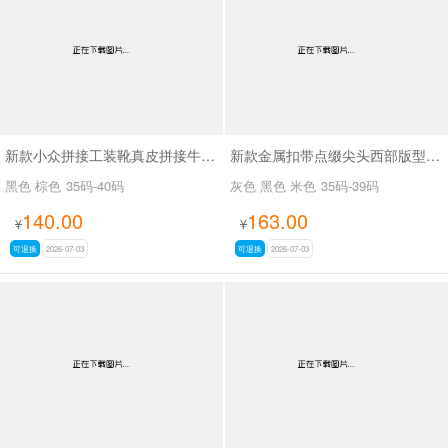
新款小众拼接工装靴真皮拼接牛仔布SA111
新款金属扣带点缀尖头西部版型废土风尖头长靴SA8034
黑色 棕色
35码-40码
灰色 黑色 米色
35码-39码
140.00
163.00
¥
¥
可退换
2026-07-03
可退换
2026-07-03