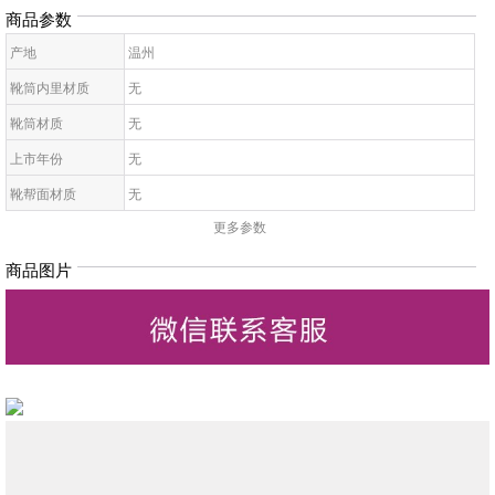
商品参数
产地
温州
靴筒内里材质
无
靴筒材质
无
上市年份
无
靴帮面材质
无
更多参数
靴面内里材质
无
皮质特征
无
商品图片
高帮鞋鞋底材质
无
靴款品名
无
靴筒高
无
靴头款式
无
鞋鞋跟高
无
低帮鞋跟款式
无