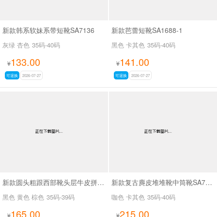
新款韩系软妹系带短靴SA7136
新款芭蕾短靴SA1688-1
灰绿 杏色
35码-40码
黑色 卡其色
35码-40码
133.00
141.00
¥
¥
可退换
2026-07-27
可退换
2026-07-27
新款圆头粗跟西部靴头层牛皮拼接皮带扣短筒靴SA6002
新款复古麂皮堆堆靴中筒靴SA7320-16
黑色 黄色 棕色
35码-39码
咖色 卡其色
35码-40码
165.00
215.00
¥
¥