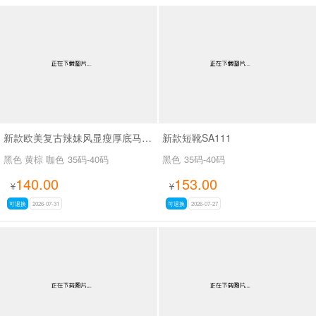
新款欧美复古辣妹风显瘦厚底马丁靴女褶皱皮带扣机车短靴粗跟中筒靴SA703
新款短靴SA111
黑色 黄棕 咖色
35码-40码
黑色
35码-40码
140.00
153.00
¥
¥
可退换
2026-07-31
可退换
2026-07-27