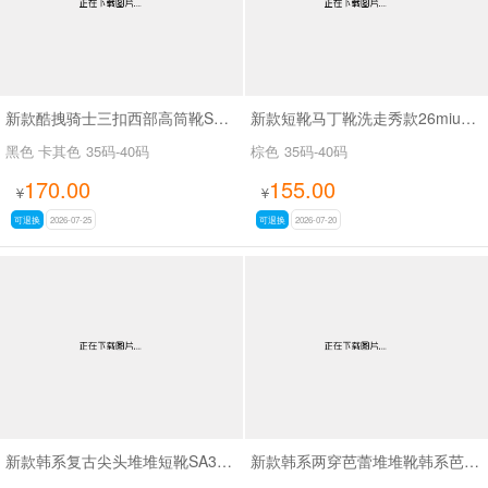
新款酷拽骑士三扣西部高筒靴SA8042
新款短靴马丁靴洗走秀款26miuSA1061
黑色 卡其色
35码-40码
棕色
35码-40码
170.00
155.00
¥
¥
可退换
2026-07-25
可退换
2026-07-20
新款韩系复古尖头堆堆短靴SA3050-2
新款韩系两穿芭蕾堆堆靴韩系芭蕾两穿靴SA3030