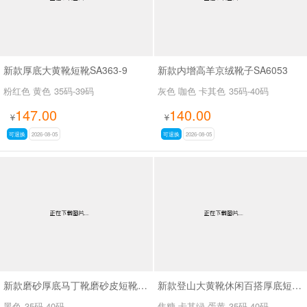
新款厚底大黄靴短靴SA363-9
新款内增高羊京绒靴子SA6053
粉红色 黄色
35码-39码
灰色 咖色 卡其色
35码-40码
147.00
140.00
¥
¥
可退换
2026-08-05
可退换
2026-08-05
新款磨砂厚底马丁靴磨砂皮短靴SA7062
新款登山大黄靴休闲百搭厚底短靴马丁靴SA2676
黑色
35码-40码
焦糖 卡其绿 蛋黄
35码-40码