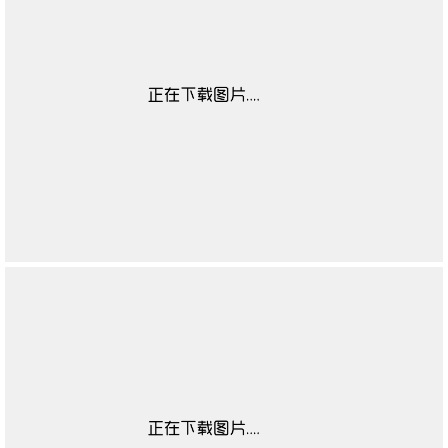
靴闭合方式
无
靴子流行元素
无
靴图案
无
靴适合季节
无
高帮鞋适合对象
无