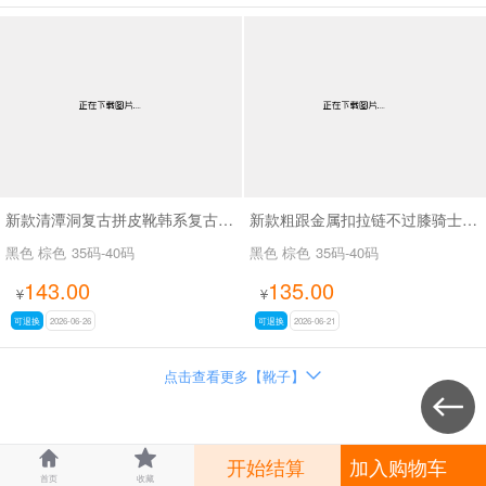
新款清潭洞复古拼皮靴韩系复古拼接骑士靴SA8033
新款粗跟金属扣拉链不过膝骑士靴复古拼色西部牛仔靴SA709
黑色 棕色
35码-40码
黑色 棕色
35码-40码
143.00
135.00
¥
¥
可退换
2026-06-26
可退换
2026-06-21
点击查看更多【靴子】




开始结算
加入购物车
首页
收藏