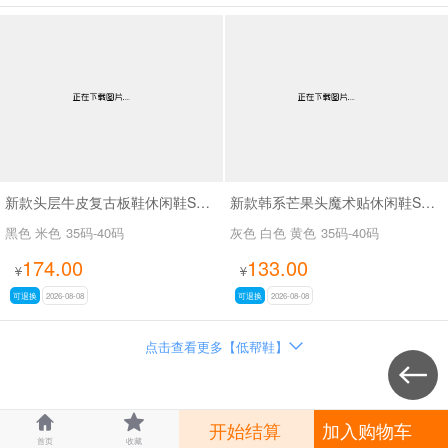
新款头层牛皮复古板鞋休闲鞋SA260
新款韩系芒果头魔术贴休闲鞋SA111
黑色 米色
35码-40码
灰色 白色 黄色
35码-40码
174.00
133.00
¥
¥
可退换
2026-08-08
可退换
2026-08-08
点击查看更多【低帮鞋】




开始结算
加入购物车
首页
收藏