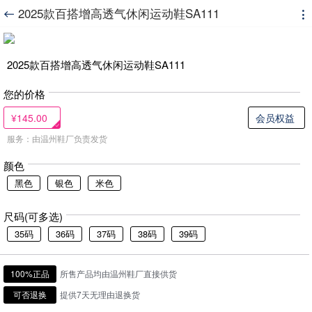
2025款百搭增高透气休闲运动鞋SA111


2025款百搭增高透气休闲运动鞋SA111
您的价格
¥145.00
会员权益
服务：由温州鞋厂负责发货
颜色
黑色
银色
米色
尺码(可多选)
35码
36码
37码
38码
39码
100%正品
所售产品均由温州鞋厂直接供货
可否退换
提供7天无理由退换货