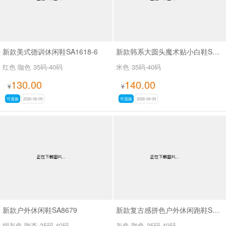
新款美式德训休闲鞋SA1618-6
新款韩系大圆头魔术贴小白鞋SAK2616A
红色 咖色
35码-40码
米色
35码-40码
130.00
140.00
¥
¥
可退换
2026-08-09
可退换
2026-08-09
新款户外休闲鞋SA8679
新款复古感拼色户外休闲跑鞋SA356-6
烟灰色 咖杏
35码-40码
灰色 咖色
35码-40码