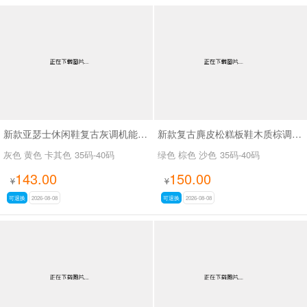
新款亚瑟士休闲鞋复古灰调机能老爹鞋SA17022-1
新款复古麂皮松糕板鞋木质棕调秋磨砂皮休闲鞋SA2111
灰色 黄色 卡其色
35码-40码
绿色 棕色 沙色
35码-40码
143.00
150.00
¥
¥
可退换
2026-08-08
可退换
2026-08-08