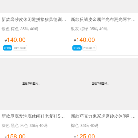
新款磨砂皮休闲鞋拼接猎风德训鞋SA9291
新款反绒皮金属丝光布溯光阿甘休闲鞋SA9288
银色 棕色
35码-40码
银灰 棕绿
35码-40码
140.00
140.00
¥
¥
可退换
2026-08-08
可退换
2026-08-08
新款厚底发泡底休闲鞋老爹鞋SA629-1
新款巧克力鬼冢虎磨砂皮休闲鞋SA9208
灰色 黑色 米色
35码-40码
棕色
35码-40码
158.00
125.00
¥
¥