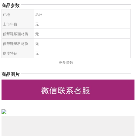
商品参数
产地
温州
上市年份
无
低帮鞋帮面材质
无
低帮鞋里料材质
无
皮质特征
无
更多参数
低帮鞋鞋底材质
无
低帮鞋开口深度
无
商品图片
低帮鞋头款式
无
鞋鞋跟高
无
低帮鞋跟款式
无
低帮鞋闭合方式
无
低帮鞋适用对象
无