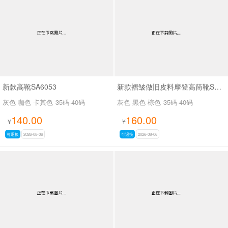
男最新上架
返回首页
新款高靴SA6053
新款褶皱做旧皮料摩登高筒靴SA3061
灰色 咖色 卡其色
35码-40码
灰色 黑色 棕色
35码-40码
140.00
160.00
¥
¥
可退换
2026-08-06
可退换
2026-08-06