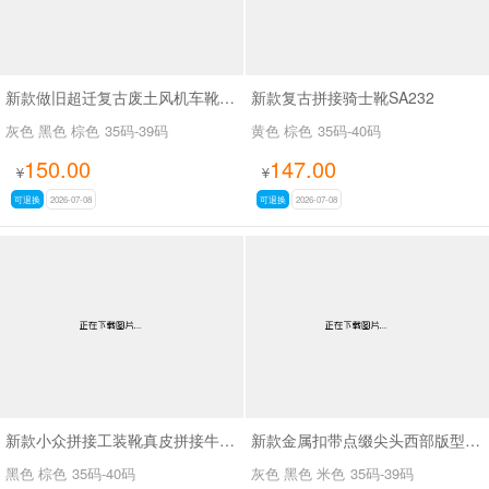
新款做旧超迁复古废土风机车靴SA8036
新款复古拼接骑士靴SA232
灰色 黑色 棕色
35码-39码
黄色 棕色
35码-40码
150.00
147.00
¥
¥
可退换
2026-07-08
可退换
2026-07-08
新款小众拼接工装靴真皮拼接牛仔布SA111
新款金属扣带点缀尖头西部版型废土风尖头长靴SA8034
黑色 棕色
35码-40码
灰色 黑色 米色
35码-39码