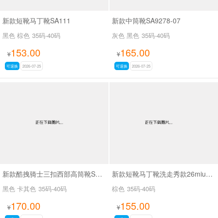
新款短靴马丁靴SA111
新款中筒靴SA9278-07
黑色 棕色
35码-40码
灰色 黑色
35码-40码
153.00
165.00
¥
¥
可退换
2026-07-25
可退换
2026-07-25
新款酷拽骑士三扣西部高筒靴SA8042
新款短靴马丁靴洗走秀款26miuSA1061
黑色 卡其色
35码-40码
棕色
35码-40码
170.00
155.00
¥
¥