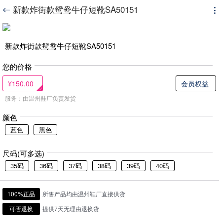
新款炸街款鸳鸯牛仔短靴SA50151


新款炸街款鸳鸯牛仔短靴SA50151
您的价格
¥150.00
会员权益
服务：由温州鞋厂负责发货
颜色
蓝色
黑色
尺码(可多选)
35码
36码
37码
38码
39码
40码
100%正品
所售产品均由温州鞋厂直接供货
可否退换
提供7天无理由退换货