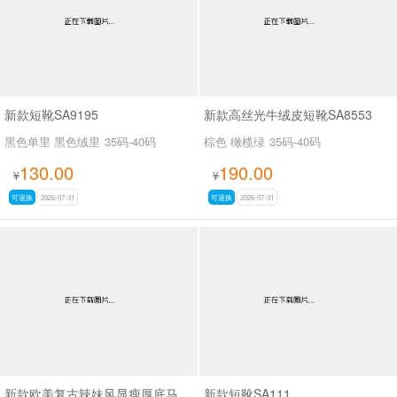
新款短靴SA9195
新款高丝光牛绒皮短靴SA8553
黑色单里 黑色绒里
35码-40码
棕色 橄榄绿
35码-40码
130.00
190.00
¥
¥
可退换
2026-07-31
可退换
2026-07-31
新款欧美复古辣妹风显瘦厚底马丁靴女褶皱皮带扣机车短靴粗跟中筒靴SA703
新款短靴SA111