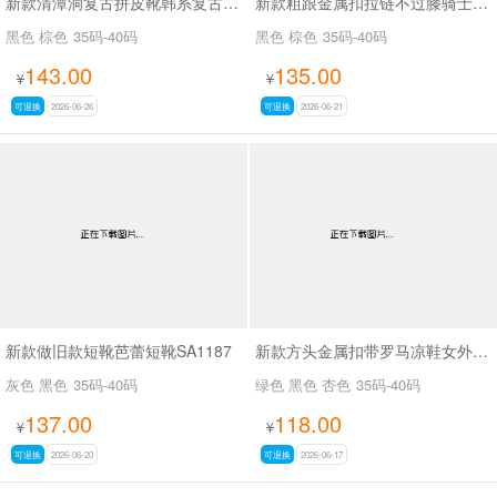
新款清潭洞复古拼皮靴韩系复古拼接骑士靴SA8033
新款粗跟金属扣拉链不过膝骑士靴复古拼色西部牛仔靴SA709
黑色 棕色
35码-40码
黑色 棕色
35码-40码
143.00
135.00
¥
¥
可退换
2026-06-26
可退换
2026-06-21
新款做旧款短靴芭蕾短靴SA1187
新款方头金属扣带罗马凉鞋女外穿平底内增高凉鞋SA2652-1
灰色 黑色
35码-40码
绿色 黑色 杏色
35码-40码
137.00
118.00
¥
¥
可退换
2026-06-20
可退换
2026-06-17