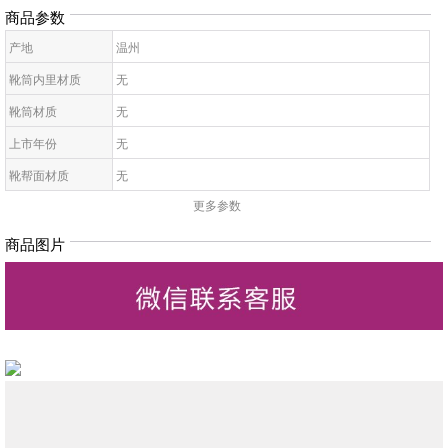
商品参数
产地
温州
靴筒内里材质
无
靴筒材质
无
上市年份
无
靴帮面材质
无
更多参数
靴面内里材质
无
皮质特征
无
商品图片
高帮鞋鞋底材质
无
靴款品名
无
靴筒高
无
靴头款式
无
鞋鞋跟高
无
低帮鞋跟款式
无