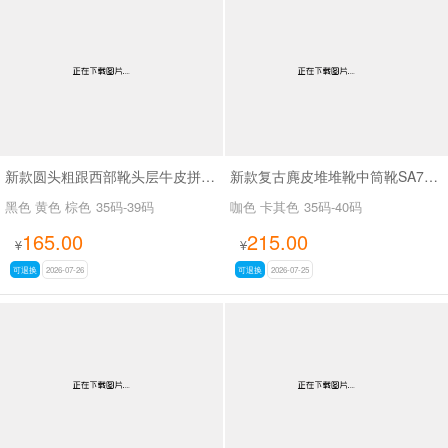
新款圆头粗跟西部靴头层牛皮拼接皮带扣短筒靴SA6002
新款复古麂皮堆堆靴中筒靴SA7320-16
黑色 黄色 棕色
35码-39码
咖色 卡其色
35码-40码
165.00
215.00
¥
¥
可退换
2026-07-26
可退换
2026-07-25