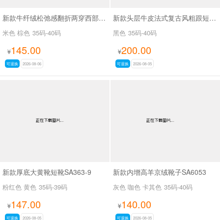
新款牛纤绒松弛感翻折两穿西部牛仔靴长靴SA26609
新款头层牛皮法式复古风粗跟短靴女百搭款休闲女靴SA2678
米色 棕色
35码-40码
黑色
35码-40码
145.00
200.00
¥
¥
可退换
2026-08-06
可退换
2026-08-05
新款厚底大黄靴短靴SA363-9
新款内增高羊京绒靴子SA6053
粉红色 黄色
35码-39码
灰色 咖色 卡其色
35码-40码
147.00
140.00
¥
¥
可退换
2026-08-05
可退换
2026-08-05