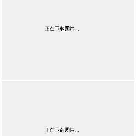
靴闭合方式
无
靴子流行元素
无
靴图案
无
靴适合季节
无
高帮鞋适合对象
无