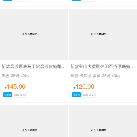
新款磨砂厚底马丁靴磨砂皮短靴SA7062
新款登山大黄靴休闲百搭厚底短靴马丁靴SA2676
黑色
35码-40码
焦糖 卡其绿 蛋黄
35码-40码
145.00
120.00
¥
¥
可退换
2026-08-04
可退换
2026-08-04