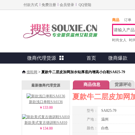
付款方式
免费注册
会员登录
QQ登陆
商品
订单
时尚女人
时
微商代理货源

首页
微商爆款
>
搜鞋网
夏款牛二层皮加网加水钻厚底内增高小白鞋SA825-79
商品信息
货源评论
最新微商代理货源
夏款牛二层皮加网加水
新款浅口单鞋SA6136
￥133.00
型号：
SA825-79
产地：
温州
新款美式复古德训鞋SA810
颜色：
白色
￥134.00