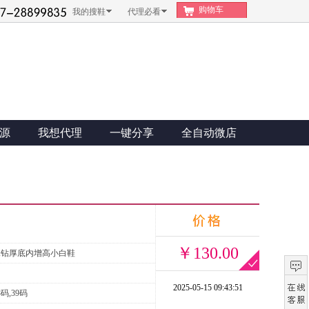
购物车
我的搜鞋
代理必看
源
我想代理
一键分享
全自动微店
￥130.00
水钻厚底内增高小白鞋
2025-05-15 09:43:51
8码,39码