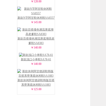
￥128.00
新款N字阿甘鞋休闲鞋SA8557
￥145.00
新款百搭撞色潮流厚底增高老
爹鞋SA8383
￥140.00
新款浅口小单鞋SA78-61
￥140.00
新款休闲阿甘德训鞋韩版百搭
系带薄底休闲鞋SA1883
￥125.00