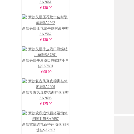
SA2661
￥130.00
新款头层压花纹牛皮时装单鞋
SA2562
￥130.00
新款头层牛皮浅口蝴蝶结小单
鞋SA7801
￥98.00
新款复古风真皮德训鞋休闲鞋
SA2696
￥125.00
新款软底透气百搭运动休闲阿
甘鞋SA2697