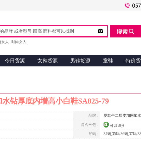

尚女人
时尚女人
今日货源
女鞋货源
男鞋货源
童鞋
特价货
钻厚底内增高小白鞋SA825-79
品牌：
夏款牛二层皮加网加
是否三包：
可以退换
尺码：
34码,35码,36码,37码,3