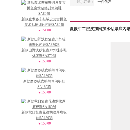
最小订量：
一件代发
新款魔术赛车鞋绒皮复古拼色
魔术贴德训休闲鞋SA8040
夏款牛二层皮加网加水钻厚底内增高
￥151.00
新款山野浅秋复古户外徒步鞋
休闲鞋SA37028
￥150.00
新款磨砂绒皮编织休闲板鞋
SA18035
￥153.00
新款秋日复古花边豹纹厚底板
鞋SA18036
￥150.00