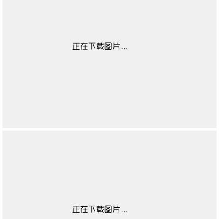
图案
无
男高帮场合
无
适用对象
无
男高帮功能
无
男凉鞋季节
无