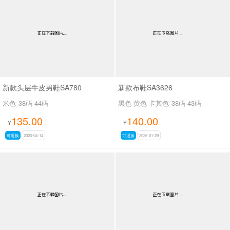
男最新上架
返回首页
新款头层牛皮男鞋SA780
新款布鞋SA3626
米色
38码-44码
黑色 黄色 卡其色
38码-43码
135.00
140.00
¥
¥
可退换
2026-04-14
可退换
2026-01-29