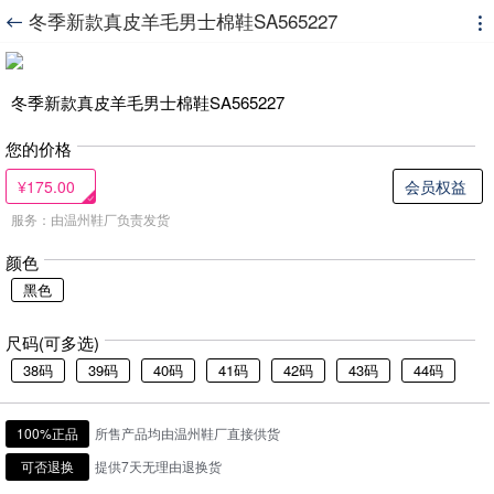
冬季新款真皮羊毛男士棉鞋SA565227


冬季新款真皮羊毛男士棉鞋SA565227
您的价格
¥175.00
会员权益
服务：由温州鞋厂负责发货
颜色
黑色
尺码(可多选)
38码
39码
40码
41码
42码
43码
44码
100%正品
所售产品均由温州鞋厂直接供货
可否退换
提供7天无理由退换货