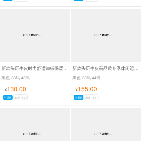
新款头层牛皮时尚舒适加绒保暖商务棉皮鞋SAM181
新款头层牛皮高品质冬季休闲运动鞋SAM189
黑色
38码-43码
黑色
38码-44码
130.00
155.00
¥
¥
可退换
2025-12-23
可退换
2025-12-21