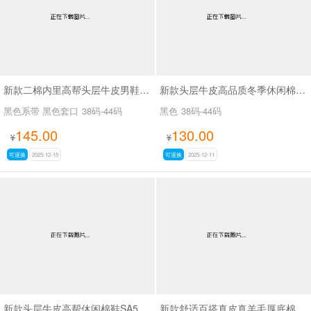
新款二棉内里高帮头层牛皮男鞋爱步ecco7661
新款头层牛皮高品质冬季休闲棉鞋SA58818
黑色系带 黑色套口
38码-44码
黑色
38码-44码
145.00
130.00
¥
¥
可退换
2025-12-15
可退换
2025-12-11
新款头层牛皮高帮休闲棉鞋SA58817
新款舒适百搭真皮真羊毛厚底棉鞋SAA31256