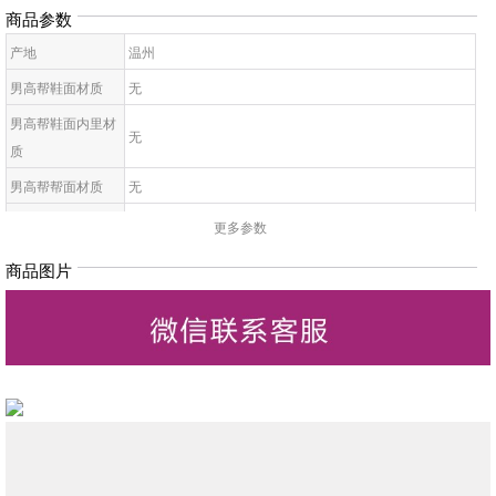
商品参数
产地
温州
男高帮鞋面材质
无
男高帮鞋面内里材
无
质
男高帮帮面材质
无
男高帮帮面内里材
更多参数
无
质
商品图片
男高帮鞋底材质
无
男高帮款式
无
男高帮鞋头款式
无
男高帮闭合方式
无
男高帮材质工艺
无
男高帮鞋跟高
无