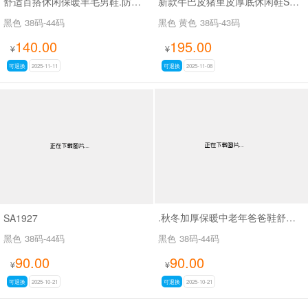
舒适百搭休闲保暖羊毛男鞋.防滑耐磨聚氨酯底SAC15173
新款牛巴皮猪里皮厚底休闲鞋SA5022
黑色
38码-44码
黑色 黄色
38码-43码
140.00
195.00
¥
¥
可退换
2025-11-11
可退换
2025-11-08
.秋冬加厚保暖中老年爸爸鞋舒适防滑橡胶软底头层牛皮高帮男士棉鞋SA111
SA1927
黑色
38码-44码
黑色
38码-44码
90.00
90.00
¥
¥
可退换
2025-10-21
可退换
2025-10-21