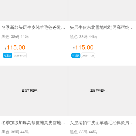
冬季新款头层牛皮纯羊毛爸爸鞋高帮百搭保暖棉鞋SA5855
头层牛皮东北雪地棉鞋男高帮纯羊毛中年老年皮鞋SA5851
黑色
38码-44码
黑色
38码-44码
115.00
115.00
¥
¥
可退换
2025-11-28
可退换
2025-11-28
冬季加绒加厚高帮皮鞋真皮雪地棉鞋保暖爸爸冬鞋SA5858ben
头层纳帕牛皮面羊羔毛经典款男士系带棉鞋SA5509
黑色
38码-44码
黑色
38码-44码